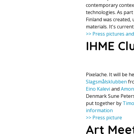
contemporary context
technologies. As part
Finland was created, 
materials. It's curren
>> Press pictures and
IHME Cl
Pixelache. It will be h
Slagsmålsklubben
fr
Eino Kalevi
and
Amon
Denmark Sune Peter
put together by
Timo
information
>> Press picture
Art Mee