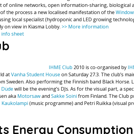
 of online networks, open information-sharing, biological
 of the process a new localised manifestation of the
Windowf
using local specialist (hydroponic and LED growing technolo
tly on view in Kiasma Lobby.
>> More information
 info sheet
ub
IHME Club
2010 is co-organised by
IH
eld at
Vanha Student House
on Saturday 27.3. The club’s main
om Sweden. Also performing the Finnish band Black Horse.
 Düde
will be the evening’s DJs. As for the visual part, a spe
sen aka
Motorsaw
and
Sakke Soini
from Finland. The Club
 Kaukolampi
(music programme) and Petri Ruikka (visual 
ts Energy Consumption