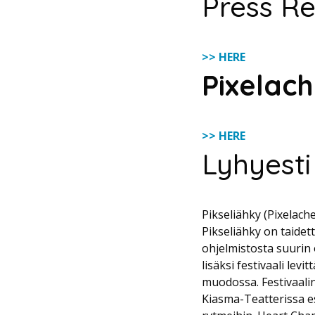
Press Re
>> HERE
Pixelac
>> HERE
Lyhyesti
Pikseliähky (Pixelach
Pikseliähky on taidet
ohjelmistosta suurin 
lisäksi festivaali lev
muodossa. Festivaalin
Kiasma-Teatterissa es