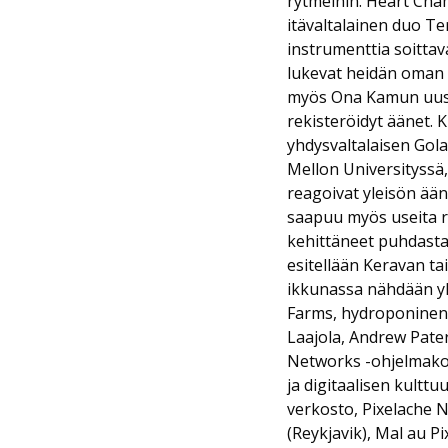
rytmeihin. Heart Cha
itävaltalainen duo Te
instrumenttia soitta
lukevat heidän oman p
myös Ona Kamun uusi 
rekisteröidyt äänet.
yhdysvaltalaisen Gola
Mellon Universityssä,
reagoivat yleisön ääni
saapuu myös useita ro
kehittäneet puhdasta r
esitellään Keravan t
ikkunassa nähdään yh
Farms, hydroponinen 
Laajola, Andrew Pater
Networks -ohjelmakoko
ja digitaalisen kultt
verkosto, Pixelache N
(Reykjavik), Mal au Pi