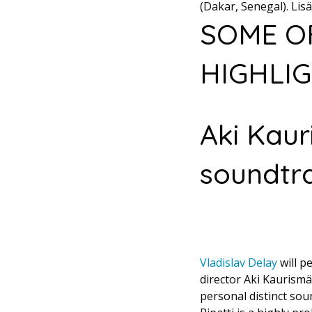
(Dakar, Senegal). Lis
SOME O
HIGHLIG
Aki Kauri
soundtra
Vladislav Delay
will pe
director Aki Kaurismä
personal distinct sou