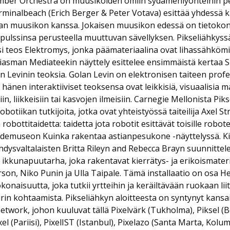
mber Orchestra on muusikoiden omiin sydämenlyönteihin pe
rminalbeach (Erich Berger & Peter Votava) esittää yhdessä k
van muusikon kanssa. Jokaisen muusikon edessä on tietokone
ulssinsa perusteella muuttuvan sävellyksen. Pikseliähkyssä
teos Elektromys, jonka päämateriaalina ovat lihassähköm
 Kiasman Mediateekin näyttely esittelee ensimmäistä kertaa
n Levinin teoksia. Golan Levin on elektronisen taiteen prof
 hänen interaktiiviset teoksensa ovat leikkisiä, visuaalisia m
in, liikkeisiin tai kasvojen ilmeisiin. Carnegie Mellonista Pik
botiikan tutkijoita, jotka ovat yhteistyössä taiteilija Axel 
obottitaidetta: taidetta jota robotit esittävät toisille robote
aidemuseon Kuinka rakentaa astianpesukone -näyttelyssä. 
dysvaltalaisten Britta Rileyn and Rebecca Brayn suunnitte
ikkunapuutarha, joka rakentavat kierrätys- ja erikoismater
son, Niko Punin ja Ulla Taipale. Tämä installaatio on osa H
naisuutta, joka tutkii yrtteihin ja keräiltävään ruokaan li
uurin kohtaamista. Pikseliähkyn aloitteesta on syntynyt kansa
etwork, johon kuuluvat tällä Pixelvärk (Tukholma), Piksel (B
xel (Pariisi), PixelIST (Istanbul), Pixelazo (Santa Marta, Kolum