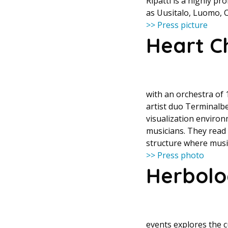
Ripatti is a highly p
as Uusitalo, Luomo, 
>> Press picture
Heart C
with an orchestra of
artist duo Terminalb
visualization environ
musicians. They read 
structure where music
>> Press photo
Herbol
events explores the c