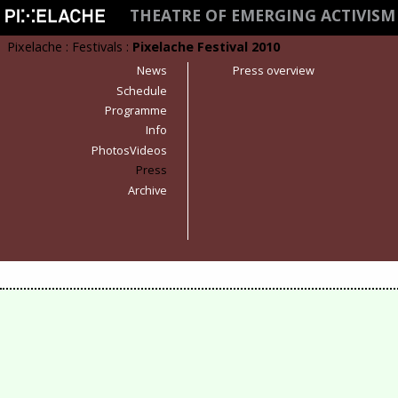
THEATRE OF EMERGING ACTIVIS
Pixelache
:
Festivals
:
Pixelache Festival 2010
News
Press overview
Schedule
Programme
Info
PhotosVideos
Press
Archive