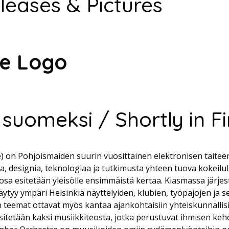
leases & Pictures
he Logo
 suomeksi / Shortly in Fi
e) on Pohjoismaiden suurin vuosittainen elektronisen taiteen 
ta, designia, teknologiaa ja tutkimusta yhteen tuova kokeilu
osa esitetään yleisölle ensimmäistä kertaa. Kiasmassa järje
ittäytyy ympäri Helsinkiä näyttelyiden, klubien, työpajojen ja
 teemat ottavat myös kantaa ajankohtaisiin yhteiskunnallisi
itetään kaksi musiikkiteosta, jotka perustuvat ihmisen kehon