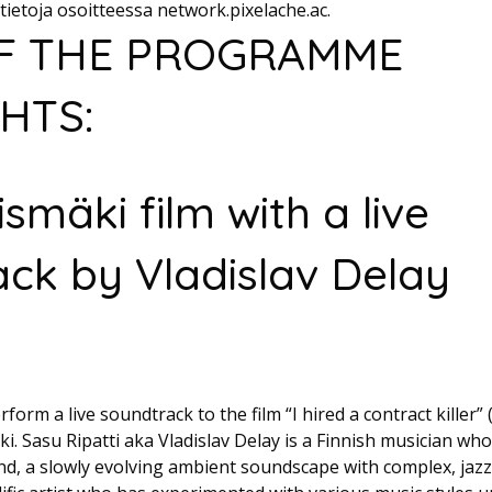
ätietoja osoitteessa network.pixelache.ac.
F THE PROGRAMME
HTS:
smäki film with a live
ck by Vladislav Delay
rform a live soundtrack to the film “I hired a contract killer” 
ki. Sasu Ripatti aka Vladislav Delay is a Finnish musician who
nd, a slowly evolving ambient soundscape with complex, jaz