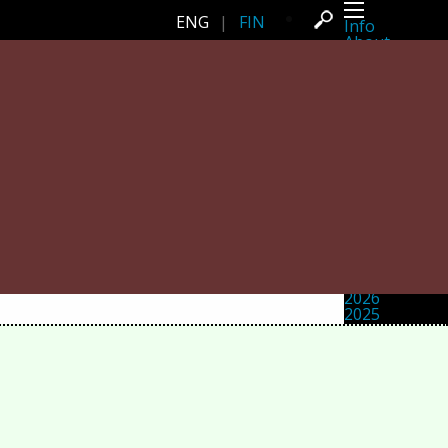
ENG
|
FIN
Info
About
Latest news
Press
Activities
Events
Projects
Festival
Residencies
People
Members
Network
Collaborators
Archive
All posts
Festivals
Yearly archive
2026
2025
2024
2023
2022
2021
2020
2019
2018
2017