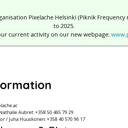
isation Pixelache Helsinki (Piknik Frequency ry
to 2025.
our current activity on our new webpage:
www.p
formation
elache.ac
 Nathalie Aubret: +358 50 465 79 29
ector / Juha Huuskonen: +358 40 570 96 17