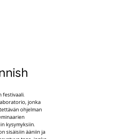
nnish
festivaali.
laboratorio, jonka
stettävän ohjelman
 seminaarien
in kysymyksiin.
 sisäisiin ääniin ja