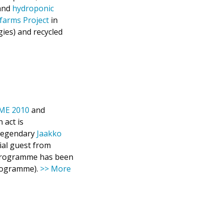
 and
hydroponic
arms Project
in
gies) and recycled
ME 2010
and
 act is
 Legendary
Jaakko
cial guest from
 programme has been
programme).
>> More