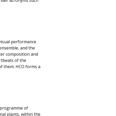
 under acronyms such
visual performance
 ensemble, and the
uter composition and
rtbeats of the
 of them. HCO forms a
programme of
nal plants, within the