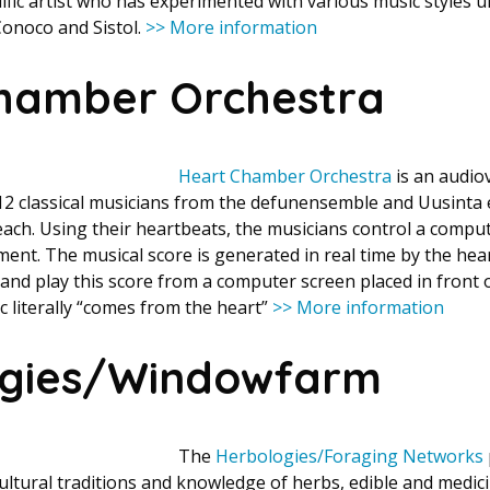
rolific artist who has experimented with various music styles
Conoco and Sistol.
>> More information
hamber Orchestra
Heart Chamber Orchestra
is an audio
 12 classical musicians from the defunensemble and Uusinta
each. Using their heartbeats, the musicians control a comp
ment. The musical score is generated in real time by the hea
and play this score from a computer screen placed in front
 literally “comes from the heart”
>> More information
ogies/Windowfarm
The
Herbologies/Foraging Networks
ultural traditions and knowledge of herbs, edible and medici