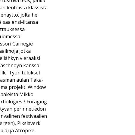
rustuva teos, jonka
ahdentoista klassista
näyttö, jolta he
 saa ensi-iltansa
ittauksessa
 Suomessa
essori Carnegie
aailmoja jotka
seliähkyn vieraaksi
Straschnoyn kanssa
ille. Työn tulokset
Kiasman aulan Taka-
lema projekti Window
iaaleista Mikko
erbologies / Foraging
ittyvän perinnetiedon
invälinen festivaalien
ergen), Pikslaverk
bia) ja Afropixel