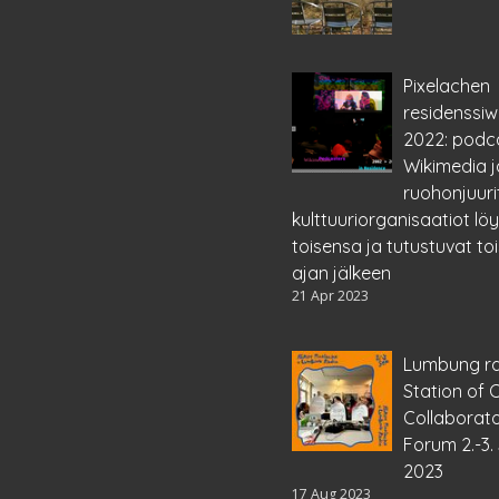
Pixelachen
residenssiwi
2022: podca
Wikimedia j
ruohonjuur
kulttuuriorganisaatiot lö
toisensa ja tutustuvat toi
ajan jälkeen
21 Apr 2023
Lumbung ra
Station of
Collaborato
Forum 2.-3
2023
17 Aug 2023