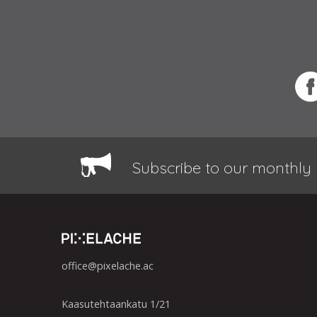
Subscribe to our monthly 
office@pixelache.ac
Kaasutehtaankatu 1/21