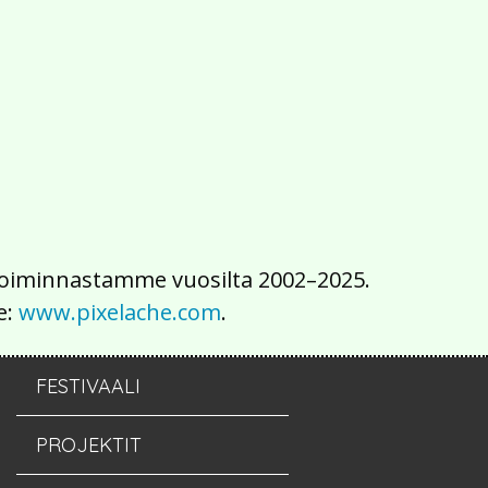
2016
2015
2014
2013
2012
2011
2010
2009
2008
2007
2006
2005
2004
2003
2002
iä toiminnastamme vuosilta 2002–2025.
e:
www.pixelache.com
.
FESTIVAALI
PROJEKTIT