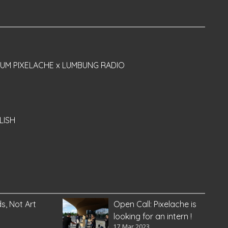
UM PIXELACHE x LUMBUNG RADIO
LISH
s, Not Art
Open Call: Pixelache is
looking for an intern !
17 Mar 2023