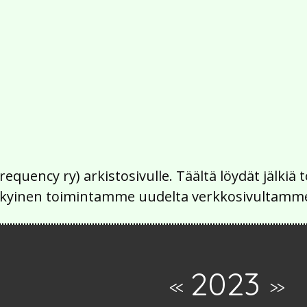
Frequency ry) arkistosivulle. Täältä löydät jälk
 nykyinen toimintamme uudelta verkkosivultamm
2023
<<
>>