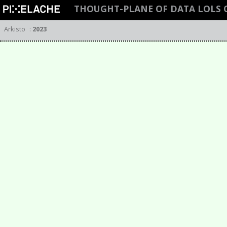
THOUGHT-PLANE OF DATA LOLS O
Arkisto
:
2023