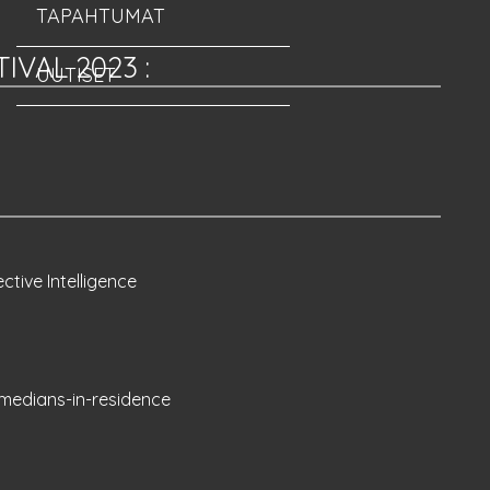
TAPAHTUMAT
TIVAL 2023
:
UUTISET
ective Intelligence
medians-in-residence