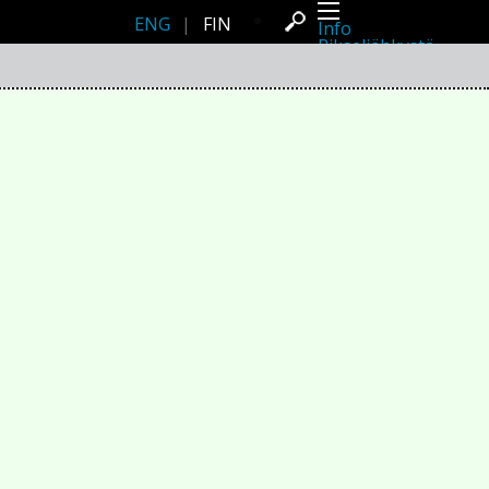
ENG
|
FIN
Info
Pikseliähkystä
Viimeisimmät uutiset
Lehdistö
Toiminta
Tapahtumat
Projektit
Festivaali
Residenssit
Ihmiset
Jäsenet
Network
Kollegat
Arkisto
Kaikki julkaisut
Festivaalit
Vuosittainen arkisto
2026
2025
2024
2023
2022
2021
2020
2019
2018
2017