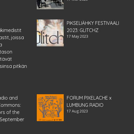
PIKSELIÄHKY FESTIVAALI
kimedistit
2023: GLITCHZ
17 May 2023
stit, joissa
a
itason
ytävät
siinsa pitkän
dio and
FORUM PIXELACHE x
 Commons:
LUMBUNG RADIO
17 Aug 2023
rs of the
. September