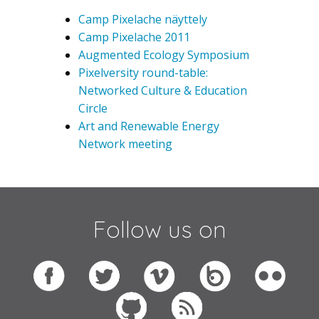
Camp Pixelache näyttely
Camp Pixelache 2011
Augmented Ecology Symposium
Pixelversity round-table:
Networked Culture & Education
Circle
Art and Renewable Energy
Network meeting
Follow us on