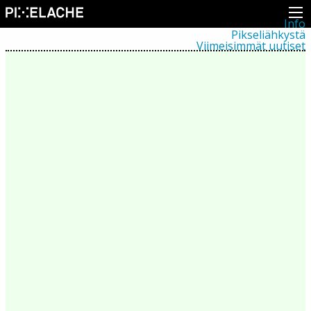
Info
Pikseliähkystä
Viimeisimmät uutiset
Lehdistö
Toiminta
Tapahtumat
Projektit
Festivaali
Residenssit
Ihmiset
Jäsenet
Network
Kollegat
Arkisto
Kaikki julkaisut
Festivaalit
Vuosittainen arkisto
2026
2025
2024
2023
2022
2021
2020
2019
2018