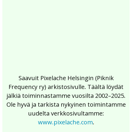
2017
2016
2015
2014
2013
2012
2011
2010
2009
2008
2007
2006
2005
2004
2003
2002
Saavuit Pixelache Helsingin (Piknik
Frequency ry) arkistosivulle. Täältä löydät
jälkiä toiminnastamme vuosilta 2002–2025.
Ole hyvä ja tarkista nykyinen toimintamme
uudelta verkkosivultamme:
www.pixelache.com
.