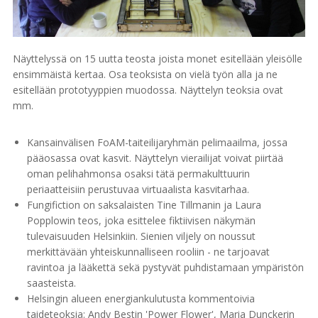
Näyttelyssä on 15 uutta teosta joista monet esitellään yleisölle
ensimmäistä kertaa. Osa teoksista on vielä työn alla ja ne
esitellään prototyyppien muodossa. Näyttelyn teoksia ovat
mm.
Kansainvälisen FoAM-taiteilijaryhmän pelimaailma, jossa
pääosassa ovat kasvit. Näyttelyn vierailijat voivat piirtää
oman pelihahmonsa osaksi tätä permakulttuurin
periaatteisiin perustuvaa virtuaalista kasvitarhaa.
Fungifiction on saksalaisten Tine Tillmanin ja Laura
Popplowin teos, joka esittelee fiktiivisen näkymän
tulevaisuuden Helsinkiin. Sienien viljely on noussut
merkittävään yhteiskunnalliseen rooliin - ne tarjoavat
ravintoa ja lääkettä sekä pystyvät puhdistamaan ympäristön
saasteista.
Helsingin alueen energiankulutusta kommentoivia
taideteoksia: Andy Bestin 'Power Flower', Maria Dunckerin