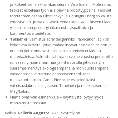
ja Kokeellisen elektroniikan seuran 'Valo-loinen'. Molemmat
teokset esitellään työn alla olevina prototyyppeinä. Teokset
toteutetaan osana Pikseliähkyn ja Helsingin Energian välistä
yhteistyöstä, jossa on tavoitteena toteuttaa julkiseen tilaan
yksi tai useampi energiankulutusta visualisoiva ja
kommentoiva taideteos.
'Fablab' eli 'valmistuslabra' (englanniksi 'fabrication lab') on
kokoelma laitteita, jotka mahdollistavat esineiden helpon ja
nopean tietokoneavusteisen valmistamisen erilaisista
materiaaleista. Valmistuslabroja on viime vuosina perustettu
runsaasti ympäri maailmaa ja niillä voi olla jatkossa yhä
suurempi merkitys ekologisempana ja monipuolisempana
vaihtoehtona verrattuna perinteiseen teolliseen
massatuotantoon. Camp Pixelache esittelee kaksi
valmistuslabraa: belgialaisen Timelabin ja ranskalaisen Le
Mag/Labin.
Nämä ovat vain esimerkkejä – näyttelystä löytyy myös
monia muita teoksia!
Paikka:
Galleria Augusta
. Aika: Näyttely on