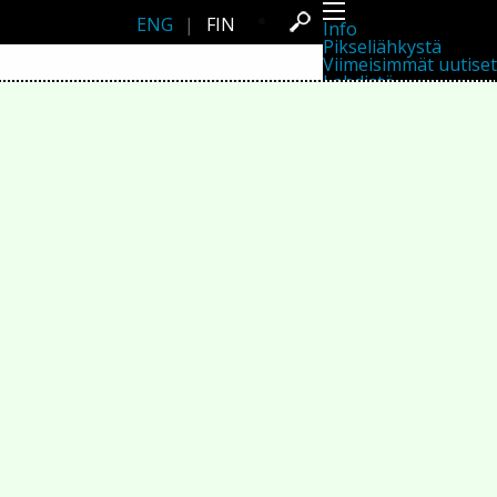
ENG
|
FIN
Info
Pikseliähkystä
Viimeisimmät uutiset
Lehdistö
Toiminta
Tapahtumat
Projektit
Festivaali
Residenssit
Ihmiset
Jäsenet
Network
Kollegat
Arkisto
Kaikki julkaisut
Festivaalit
Vuosittainen arkisto
2026
2025
2024
2023
2022
2021
2020
2019
2018
2017