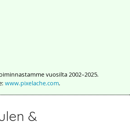
2016
2015
2014
2013
2012
2011
2010
2009
2008
2007
2006
2005
2004
2003
2002
iä toiminnastamme vuosilta 2002–2025.
e:
www.pixelache.com
.
ulen &