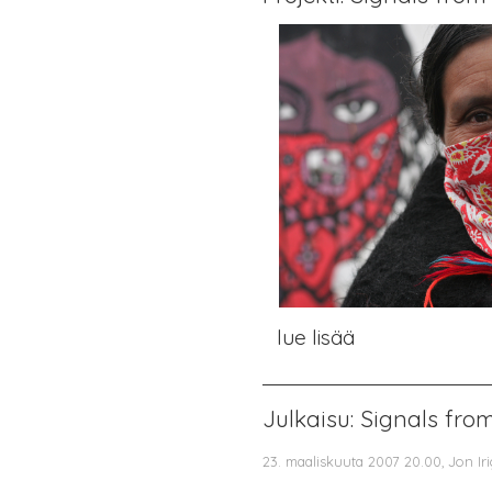
lue lisää
Julkaisu: Signals fro
23. maaliskuuta 2007 20.00, Jon Ir