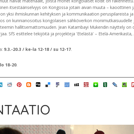
 muut halvat materiaalit, joista monet kongolaiset kodit on rakennet
kinen itsestäänselvyys on Kongossa jotain aivan muuta – kaoottinen ja
on yksi ihmiskunnan kehityksen ja kommunikaation peruspilareista ja 
eos on kunnianosoitus kongolaisen sähköverkon monimutkaisuudelle 
steemin hallitsemattomuuden. Jean Katambayi Mukendin näyttely on os
aa. SfS esittelee tekijöitä ja projekteja 'Etelästä' – Etelä-Amerikasta, 
ka:
9.3.-20.3 / ke-la 12-18 / su 12-17
.
lo 18-20
.
TAATIO