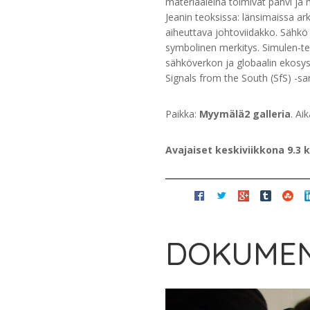
materiaaleina toimivat pahvi ja
Jeanin teoksissa: länsimaissa ar
aiheuttava johtoviidakko. Sähkö 
symbolinen merkitys. Simulen-t
sähköverkon ja globaalin ekosy
Signals from the South (SfS) -sarj
Paikka:
Myymälä2 galleria
. Ai
Avajaiset keskiviikkona 9.3 k
DOKUMEN