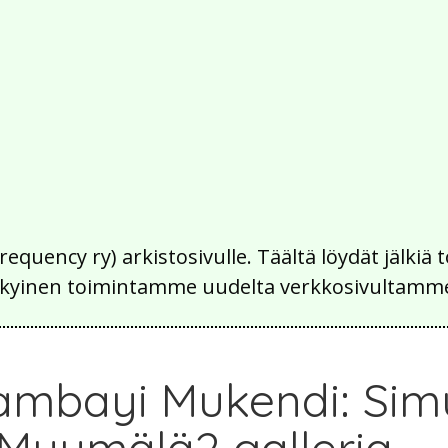
Frequency ry) arkistosivulle. Täältä löydät jälk
 nykyinen toimintamme uudelta verkkosivultamm
ambayi Mukendi: Sim