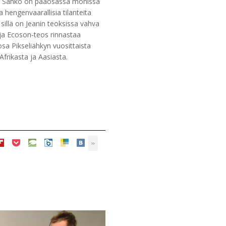
tu. Sähkö on pääosassa monissa
 hengenvaarallisia tilanteita
sillä on Jeanin teoksissa vahva
ja Ecoson-teos rinnastaa
a Pikseliähkyn vuosittaista
Afrikasta ja Aasiasta.