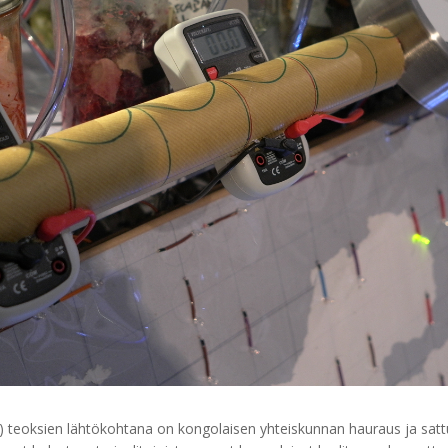
 teoksien lähtökohtana on kongolaisen yhteiskunnan hauraus ja sat