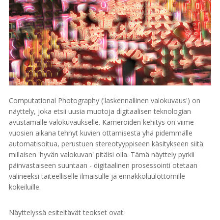
Computational Photography ('laskennallinen valokuvaus') on
näyttely, joka etsii uusia muotoja digitaalisen teknologian
avustamalle valokuvaukselle. Kameroiden kehitys on viime
vuosien aikana tehnyt kuvien ottamisesta yhä pidemmälle
automatisoitua, perustuen stereotyyppiseen käsitykseen siitä
millaisen 'hyvän valokuvan' pitäisi olla. Tämä näyttely pyrkii
päinvastaiseen suuntaan - digitaalinen prosessointi otetaan
välineeksi taiteelliselle ilmaisulle ja ennakkoluulottomille
kokeiluille.
Näyttelyssä esiteltävät teokset ovat: