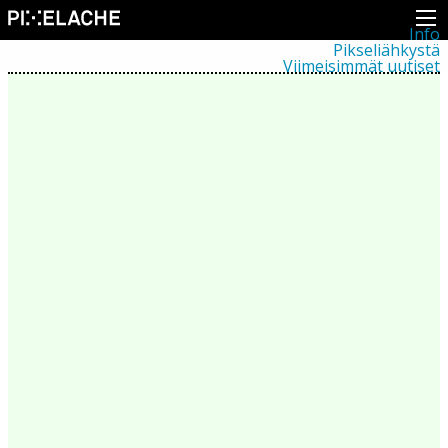
Info
Pikseliähkystä
Viimeisimmät uutiset
Lehdistö
Toiminta
Tapahtumat
Projektit
Festivaali
Residenssit
Ihmiset
Jäsenet
Network
Kollegat
Arkisto
Kaikki julkaisut
Festivaalit
Vuosittainen arkisto
2026
2025
2024
2023
2022
2021
2020
2019
2018