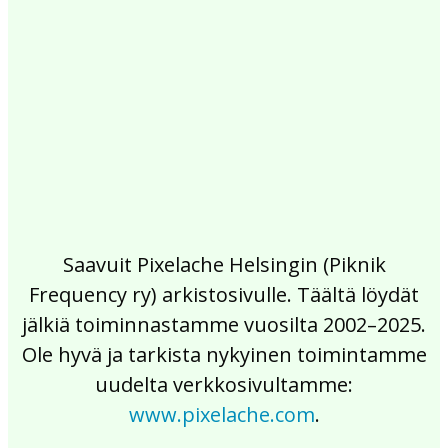
2017
2016
2015
2014
2013
2012
2011
2010
2009
2008
2007
2006
2005
2004
2003
2002
Saavuit Pixelache Helsingin (Piknik
Frequency ry) arkistosivulle. Täältä löydät
jälkiä toiminnastamme vuosilta 2002–2025.
Ole hyvä ja tarkista nykyinen toimintamme
uudelta verkkosivultamme:
www.pixelache.com
.