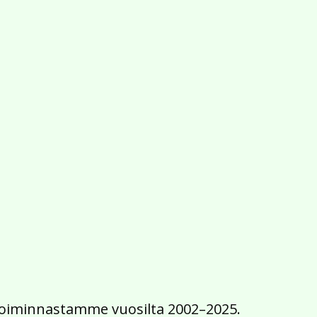
2016
2015
2014
2013
2012
2011
2010
2009
2008
2007
2006
2005
2004
2003
2002
iä toiminnastamme vuosilta 2002–2025.