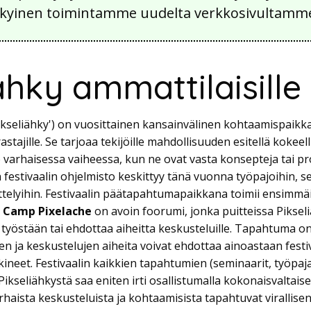
 nykyinen toimintamme uudelta verkkosivultamm
ähky ammattilaisille
Pikseliähky') on vuosittainen kansainvälinen kohtaamispaikka
astajille. Se tarjoaa tekijöille mahdollisuuden esitellä kokeelli
 varhaisessa vaiheessa, kun ne ovat vasta konsepteja tai p
 festivaalin ohjelmisto keskittyy tänä vuonna työpajoihin, s
ttelyihin. Festivaalin päätapahtumapaikkana toimii ensimmä
.
Camp Pixelache
on avoin foorumi, jonka puitteissa Pikseli
työstään tai ehdottaa aiheitta keskusteluille. Tapahtuma on 
n ja keskustelujen aiheita voivat ehdottaa ainoastaan festiv
kineet. Festivaalin kaikkien tapahtumien (seminaarit, työpaja
 Pikseliähkystä saa eniten irti osallistumalla kokonaisvaltais
haista keskusteluista ja kohtaamisista tapahtuvat virallise