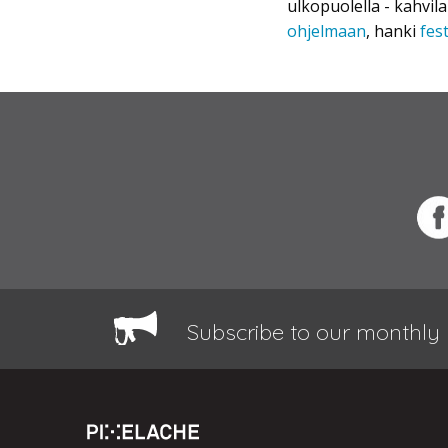
ulkopuolella - kahvil
ohjelmaan
, hanki
fes
Subscribe to our monthly 