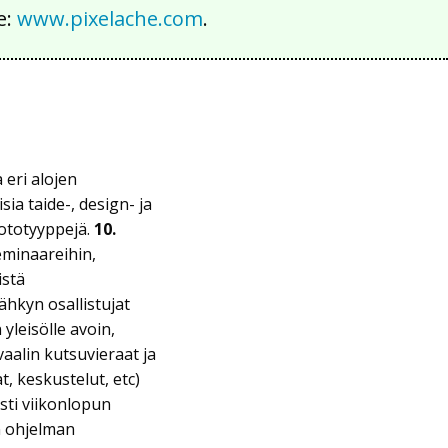
e:
www.pixelache.com
.
 eri alojen
sia taide-, design- ja
rototyyppejä.
10.
eminaareihin,
istä
ähkyn osallistujat
yleisölle avoin,
aalin kutsuvieraat ja
t, keskustelut, etc)
esti viikonlopun
n ohjelman