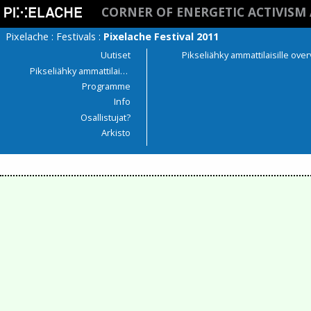
CORNER OF ENERGETIC ACTIVISM 
Pixelache
:
Festivals
:
Pixelache Festival 2011
Uutiset
Pikseliähky ammattilaisille ove
Pikseliähky ammattilaisille
Programme
Info
Osallistujat?
Arkisto