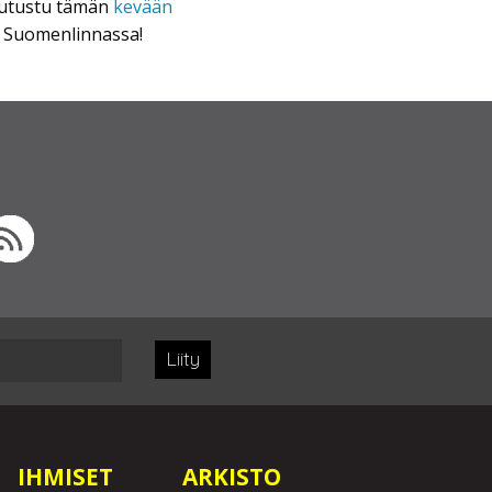
 Tutustu tämän
kevään
än Suomenlinnassa!
Liity
IHMISET
ARKISTO