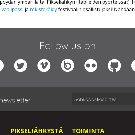
apöydän ympärillä tai Pikseliähkyn iltabileiden pyörteissä ;)
tivaalipassi
ja
rekisteröidy
festivaalin osallistujaksi! Nähdä
Follow us on
newsletter:
PIKSELIÄHKYSTÄ
TOIMINTA