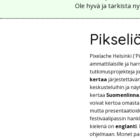
Ole hyvä ja tarkista
Pikseli
Pixelache Helsinki ('
ammattilaisille ja harr
tutkimusprojekteja jo
kertaa
järjestettävän
keskusteluihin ja näy
kertaa
Suomenlinna
voivat kertoa omasta 
mutta presentaatioide
festivaalipassin hank
kielenä on
englanti
.
ohjelmaan. Monet par