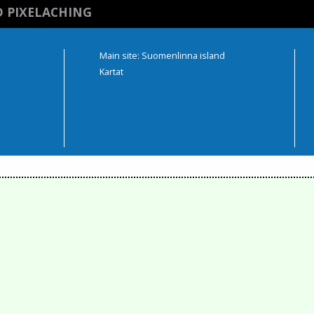
D PIXELACHING
Main site: Suomenlinna island
Kartat