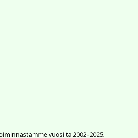
2016
2015
2014
2013
2012
2011
2010
2009
2008
2007
2006
2005
2004
2003
2002
iä toiminnastamme vuosilta 2002–2025.