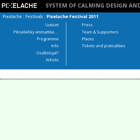
SYSTEM OF CALMING DESIGN AN
Pixelache
:
Festivals
:
Pixelache Festival 2011
Uutiset
Press
Pikseliähky ammattilaisille
Team & Supporters
Programme
Places
Info
Tickets and praticalities
Osallistujat?
Arkisto