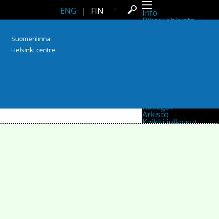
ENG
|
FIN
Info
Pikseliähkystä
Viimeisimmät uutiset
Lehdistö
Suomenlinna
Toiminta
Helsinki centre
Tapahtumat
Projektit
Festivaali
Residenssit
Ihmiset
Jäsenet
Network
Kollegat
Arkisto
Kaikki julkaisut
Festivaalit
Vuosittainen arkisto
2026
2025
2024
2023
2022
2021
2020
2019
2018
2017