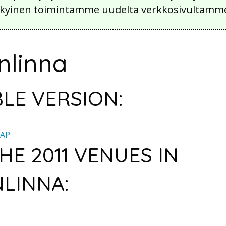
 nykyinen toimintamme uudelta verkkosivultamm
linna
LE VERSION:
AP
HE 2011 VENUES IN
LINNA: