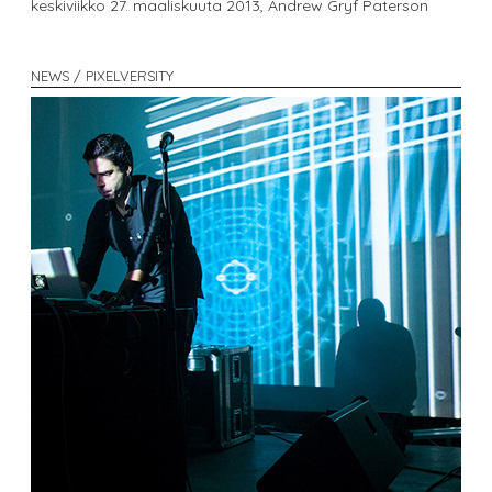
keskiviikko 27. maaliskuuta 2013,
Andrew Gryf Paterson
NEWS / PIXELVERSITY