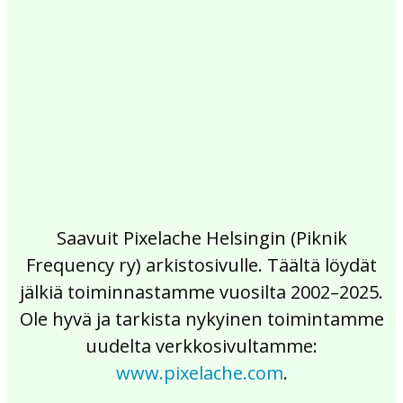
2017
2016
2015
2014
2013
2012
2011
2010
2009
2008
2007
2006
2005
2004
2003
2002
Saavuit Pixelache Helsingin (Piknik
Frequency ry) arkistosivulle. Täältä löydät
jälkiä toiminnastamme vuosilta 2002–2025.
Ole hyvä ja tarkista nykyinen toimintamme
uudelta verkkosivultamme:
www.pixelache.com
.