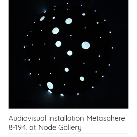
Audiovisual installation Metasphere
8-19.4. at Node Gallery