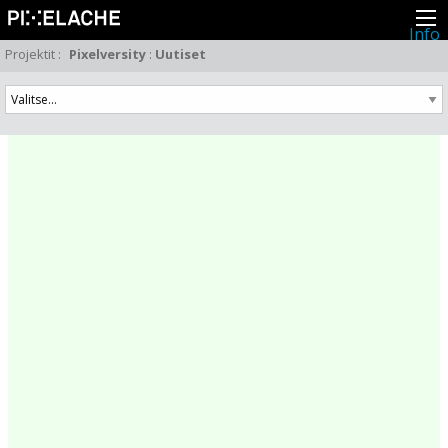
Info
Pikseliähkystä
Projektit
:
Pixelversity
:
Uutiset
Viimeisimmät uutiset
Lehdistö
Toiminta
Tapahtumat
Projektit
Festivaali
Residenssit
Ihmiset
Jäsenet
Network
Kollegat
Arkisto
Kaikki julkaisut
Festivaalit
Vuosittainen arkisto
2026
2025
2024
2023
2022
2021
2020
2019
2018