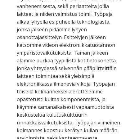
vanhenemisesta, sekä periaatteita joilla
laitteet ja niiden valmistus toimii. Työpaja
alkaa lyhyellä esipuheella teknologiasta,
jonka jälkeen pidämme lyhyen
osanottajaesittelyn. Esittelyjen jälkeen
katsomme videon elektroniikkatuotannon
ympäristövaikutuksista. Tämän jälkeen
alamme purkaa tyypillistä kotitietokonetta,
jonka yhteydessä selvennän pääpiirteittäin
laitteen toimintaa sekä yleisimpiä
elektroniikassa ilmeneviä vikoja. Työpajan
toisella kolmanneksella erottelemme
opastetusti kultaa komponenteista, ja
käymme samanaikaisesti vapaamuotoista
keskustelua kulutuskulttuurin
rinnakkaisvaikutuksista. Työpajan viimeinen
kolmannes koostuu kerätyn kullan määrän
arvioinnista, sekä kantaaottavasta