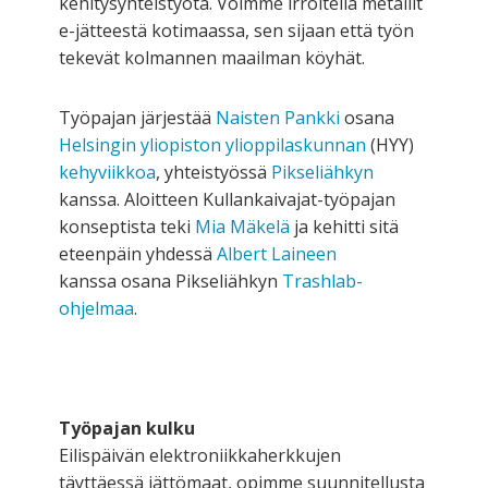
kehitysyhteistyötä. Voimme irroitella metallit
e-jätteestä kotimaassa, sen sijaan että työn
tekevät kolmannen maailman köyhät.
Työpajan järjestää
Naisten Pankki
osana
Helsingin yliopiston ylioppilaskunnan
(HYY)
kehyviikkoa
, yhteistyössä
Pikseliähkyn
kanssa. Aloitteen Kullankaivajat-työpajan
konseptista teki
Mia Mäkelä
ja kehitti sitä
eteenpäin yhdessä
Albert Laineen
kanssa osana Pikseliähkyn
Trashlab-
ohjelmaa
.
Työpajan kulku
Eilispäivän elektroniikkaherkkujen
täyttäessä jättömaat, opimme suunnitellusta