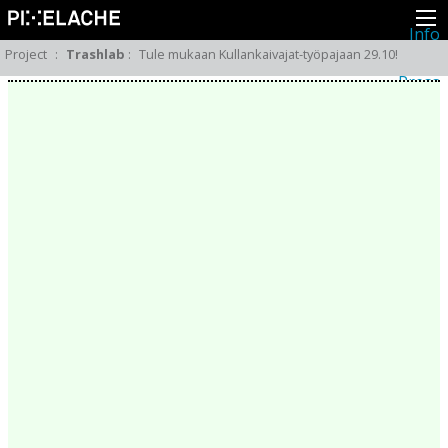
Info
About
Project
:
Trashlab
:
Tule mukaan Kullankaivajat-työpajaan 29.10!
Latest news
Press
Activities
Events
Projects
Festival
Residencies
People
Members
Network
Collaborators
Archive
All posts
Festivals
Yearly archive
2026
2025
2024
2023
2022
2021
2020
2019
2018