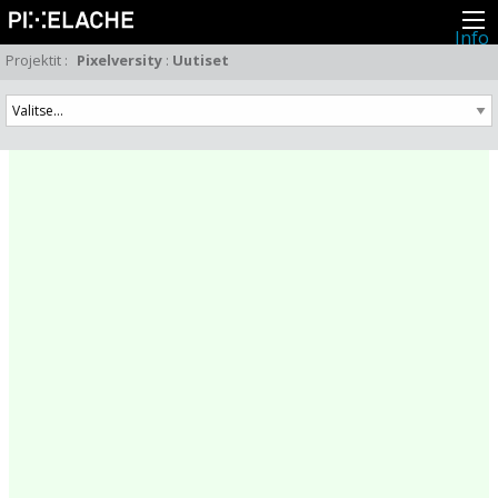
Info
Pikseliähkystä
Projektit
:
Pixelversity
:
Uutiset
Viimeisimmät uutiset
Lehdistö
Toiminta
Tapahtumat
Projektit
Festivaali
Residenssit
Ihmiset
Jäsenet
Network
Kollegat
Arkisto
Kaikki julkaisut
Festivaalit
Vuosittainen arkisto
2026
2025
2024
2023
2022
2021
2020
2019
2018