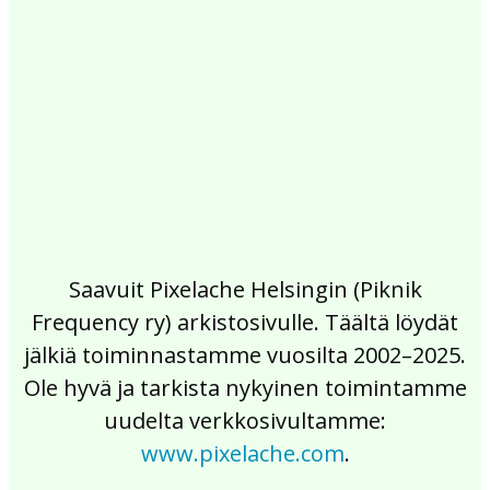
2017
2016
2015
2014
2013
2012
2011
2010
2009
2008
2007
2006
2005
2004
2003
2002
Saavuit Pixelache Helsingin (Piknik
Frequency ry) arkistosivulle. Täältä löydät
jälkiä toiminnastamme vuosilta 2002–2025.
Ole hyvä ja tarkista nykyinen toimintamme
uudelta verkkosivultamme:
www.pixelache.com
.