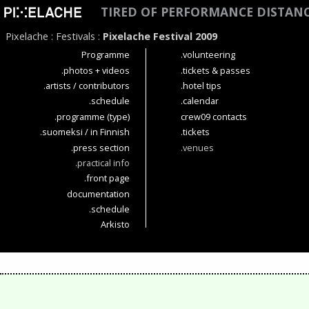
TIRED OF PERFORMANCE DISTAN
Pixelache
:
Festivals
:
Pixelache Festival 2009
Programme
.volunteering
.photos + videos
.tickets & passes
.artists / contributors
.hotel tips
.schedule
.calendar
.programme (type)
crew09 contacts
.suomeksi / in Finnish
.tickets
.press section
.venues
.practical info
.front page
documentation
.schedule
Arkisto