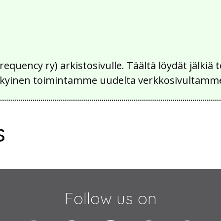
Frequency ry) arkistosivulle. Täältä löydät jälk
 nykyinen toimintamme uudelta verkkosivultamm
s
Follow us on