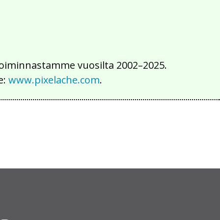
iä toiminnastamme vuosilta 2002–2025.
e:
www.pixelache.com
.