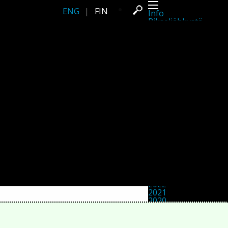
ENG
|
FIN
Info
Pikseliähkystä
Viimeisimmät uutiset
Lehdistö
Toiminta
Tapahtumat
Projektit
Festivaali
Residenssit
Ihmiset
Jäsenet
Network
Kollegat
Arkisto
Kaikki julkaisut
Festivaalit
Vuosittainen arkisto
2026
2025
2024
2023
2022
2021
2020
2019
2018
2017