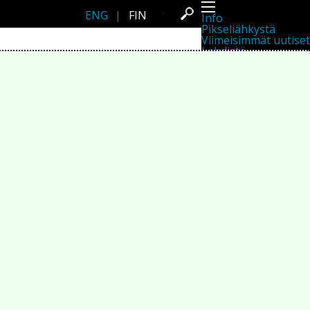
ENG
|
FIN
Info
Pikseliähkystä
Viimeisimmät uutiset
Lehdistö
Toiminta
Tapahtumat
Projektit
Festivaali
Residenssit
Ihmiset
Jäsenet
Network
Kollegat
Arkisto
Kaikki julkaisut
Festivaalit
Vuosittainen arkisto
2026
2025
2024
2023
2022
2021
2020
2019
2018
2017