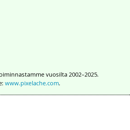
2016
2015
2014
2013
2012
2011
2010
2009
2008
2007
2006
2005
2004
2003
2002
iä toiminnastamme vuosilta 2002–2025.
e:
www.pixelache.com
.