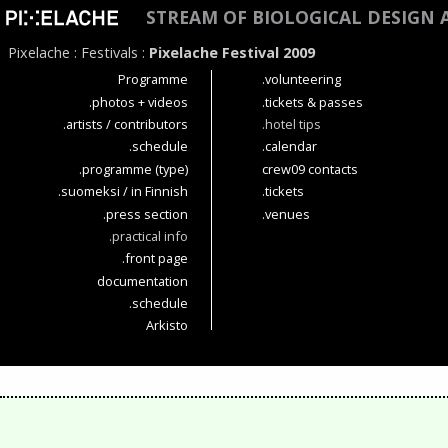
STREAM OF BIOLOGICAL DESIGN
Pixelache
:
Festivals
:
Pixelache Festival 2009
Programme
.volunteering
.photos + videos
.tickets & passes
.artists / contributors
.hotel tips
.schedule
.calendar
.programme (type)
crew09 contacts
.suomeksi / in Finnish
.tickets
.press section
.venues
.practical info
.front page
documentation
.schedule
Arkisto