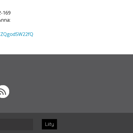
2-169
Anna:
FQ8ZQgodSW22fQ
Liity