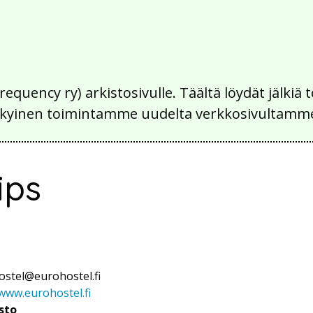
Frequency ry) arkistosivulle. Täältä löydät jälk
 nykyinen toimintamme uudelta verkkosivultamm
ips
ostel@eurohostel.fi
www.eurohostel.fi
sto