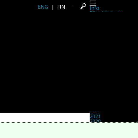
ENG
|
FIN
Info
Pikseliähkystä
Viimeisimmät uutiset
Lehdistö
Toiminta
Tapahtumat
Projektit
Festivaali
Residenssit
Ihmiset
Jäsenet
Network
Kollegat
Arkisto
Kaikki julkaisut
Festivaalit
Vuosittainen arkisto
2026
2025
2024
2023
2022
2021
2020
2019
2018
2017