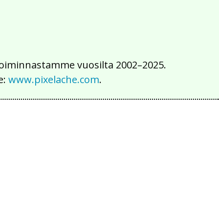
iä toiminnastamme vuosilta 2002–2025.
e:
www.pixelache.com
.