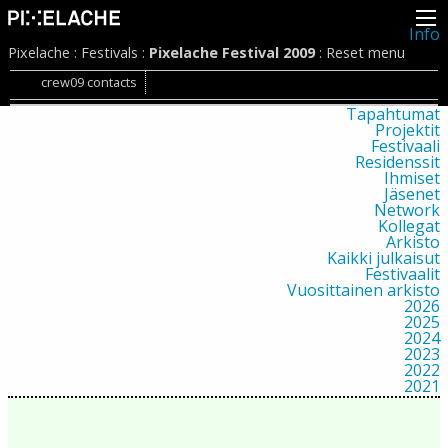
Info
Pikseliähkystä
Pixelache
:
Festivals
:
Pixelache Festival 2009
:
Reset menu
Viimeisimmät uutiset
Lehdistö
crew09 contacts
Toiminta
Tapahtumat
Projektit
Festivaali
Residenssit
Ihmiset
Jäsenet
Network
Kollegat
Arkisto
Kaikki julkaisut
Festivaalit
Vuosittainen arkisto
2026
2025
2024
2023
2022
2021
2020
2019
2018