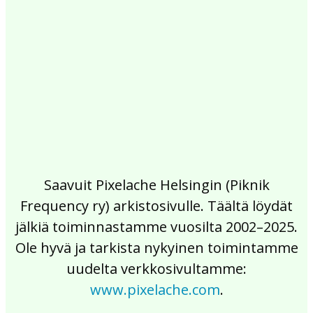
2017
2016
2015
2014
2013
2012
2011
2010
2009
2008
2007
2006
2005
2004
2003
2002
Saavuit Pixelache Helsingin (Piknik
Frequency ry) arkistosivulle. Täältä löydät
jälkiä toiminnastamme vuosilta 2002–2025.
Ole hyvä ja tarkista nykyinen toimintamme
uudelta verkkosivultamme:
www.pixelache.com
.