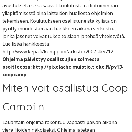
avustuksella sekä saavat koulutusta radiotoiminnan
ylläpitämisestä aina laitteiden huollosta ohjelmien
tekemiseen. Koulutukseen osallistuneista kylistä on
pyritty muodostamaan hankkeen aikana verkostoa,
jonka jäsenet voivat tukea toisiaan ja tehdä yhteistyötä.
Lue lisää hankkeesta:
http://www.kepa.fi/kumppani/arkisto/2007_4/5712
Ohjelma päivittyy osallistujien toimesta
osoitteessa: http://pixelache.muistio.tieke.fi/pv13-
coopcamp
Miten voit osallistua Coop
Camp:iin
Lauantain ohjelma rakentuu vapaasti päivän aikana
vierailijoiden näköiseksi. Ohjelma jätetään