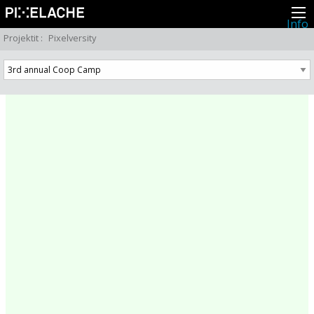
Info
Pikseliähkystä
Projektit
:
Pixelversity
Viimeisimmät uutiset
Lehdistö
Toiminta
Tapahtumat
Projektit
Festivaali
Residenssit
Ihmiset
Jäsenet
Network
Kollegat
Arkisto
Kaikki julkaisut
Festivaalit
Vuosittainen arkisto
2026
2025
2024
2023
2022
2021
2020
2019
2018