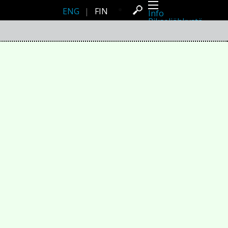
ENG
|
FIN
Info
Pikseliähkystä
Viimeisimmät uutiset
Lehdistö
Toiminta
Tapahtumat
Projektit
Festivaali
Residenssit
Ihmiset
Jäsenet
Network
Kollegat
Arkisto
Kaikki julkaisut
Festivaalit
Vuosittainen arkisto
2026
2025
2024
2023
2022
2021
2020
2019
2018
2017