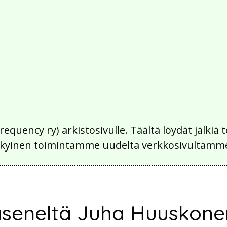
Frequency ry) arkistosivulle. Täältä löydät jälk
 nykyinen toimintamme uudelta verkkosivultamm
 jäseneltä Juha Huuskone