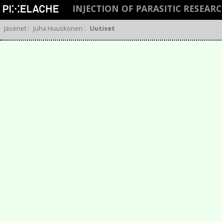
INJECTION OF PARASITIC RESEA
Jäsenet
:
Juha Huuskonen
:
Uutiset