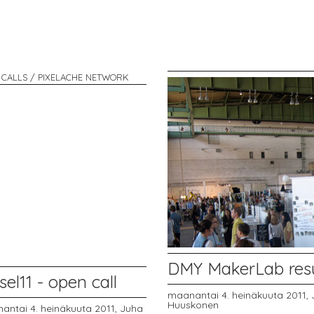
 CALLS / PIXELACHE NETWORK
DMY MakerLab resu
sel11 - open call
maanantai 4. heinäkuuta 2011,
Huuskonen
antai 4. heinäkuuta 2011,
Juha