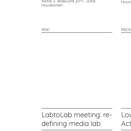
tiistai 2. elokuuta 2011,
Juha
Huus
Huuskonen
MISC
RECO
LabtoLab meeting: re-
Lo
defining media lab
Ac