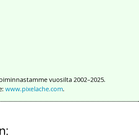
2016
2015
2014
2013
2012
2011
2010
2009
2008
2007
2006
2005
2004
2003
2002
iä toiminnastamme vuosilta 2002–2025.
e:
www.pixelache.com
.
n: