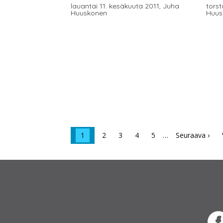
lauantai 11. kesäkuuta 2011,
Juha
torst
Huuskonen
Huus
1
2
3
4
5
…
Seuraava ›