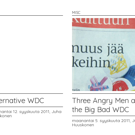
MISC
ternative WDC
Three Angry Men 
the Big Bad WDC
antai 12. syyskuuta 2011,
Juha
konen
maanantai 5. syyskuuta 2011,
J
Huuskonen