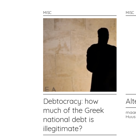
MISC
MISC
Debtocracy: how
Al
much of the Greek
maan
Huus
national debt is
illegitimate?