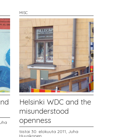
MISC
and
Helsinki WDC and the
misunderstood
openness
uha
tiistai 30. elokuuta 2011,
Juha
Huuskonen