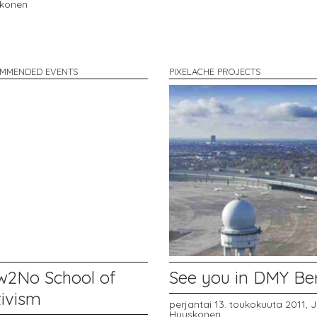
konen
MMENDED EVENTS
PIXELACHE PROJECTS
w2No School of
See you in DMY Berl
tivism
perjantai 13. toukokuuta 2011,
J
Huuskonen