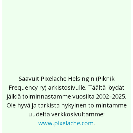
2017
2016
2015
2014
2013
2012
2011
2010
2009
2008
2007
2006
2005
2004
2003
2002
Saavuit Pixelache Helsingin (Piknik
Frequency ry) arkistosivulle. Täältä löydät
jälkiä toiminnastamme vuosilta 2002–2025.
Ole hyvä ja tarkista nykyinen toimintamme
uudelta verkkosivultamme:
www.pixelache.com
.