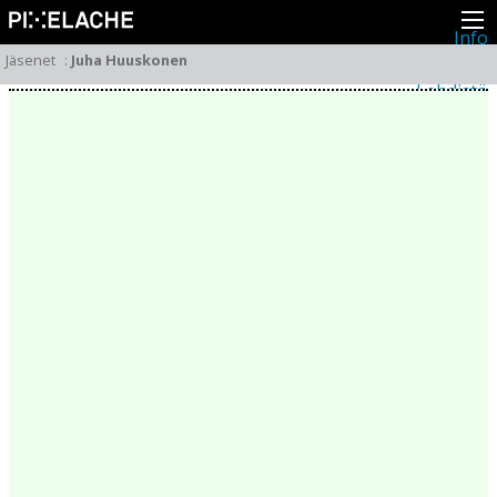
Info
Pikseliähkystä
Jäsenet
:
Juha Huuskonen
Viimeisimmät uutiset
Lehdistö
Toiminta
Tapahtumat
Projektit
Festivaali
Residenssit
Ihmiset
Jäsenet
Network
Kollegat
Arkisto
Kaikki julkaisut
Festivaalit
Vuosittainen arkisto
2026
2025
2024
2023
2022
2021
2020
2019
2018