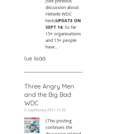
(see previous
discussion about
Helsinki WDC
here)
UPDATE ON
SEPT 14:
So far
15+ organisations
and 15+ people
have...
lue lisää
Three Angry Men
and the Big Bad
WDC
5. syyskuuta 2011 11.30
(This posting
continues the
discussion related