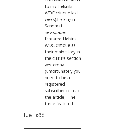
to my Helsinki
WDC critique last
week).Helsingin
Sanomat
newspaper
featured Helsinki
WDC critique as
their main story in
the culture section
yesterday
(unfortunately you
need to be a
registered
subscriber to read
the article). The
three featured...
lue lisää