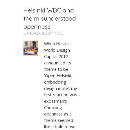
Helsinki WDC and
the misunderstood
openness
30. elokuuta 2011 17.55
When Helsinki
World Design
Capital 2012
announced its
theme to be
'Open Helsinki -
embedding
design in life', my
first reaction was -
excitement!
Choosing
openness as a
theme seemed
like a bold move