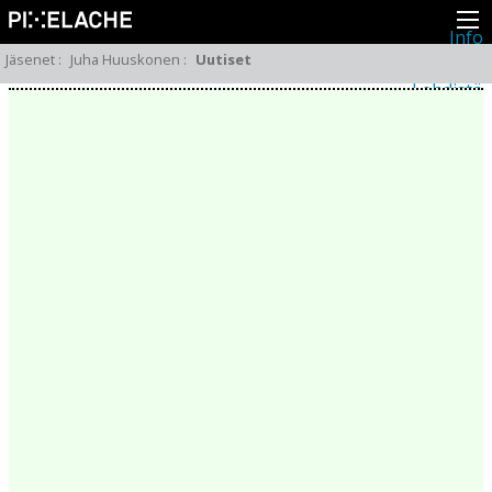
Info
Pikseliähkystä
Jäsenet
:
Juha Huuskonen
:
Uutiset
Viimeisimmät uutiset
Lehdistö
Toiminta
Tapahtumat
Projektit
Festivaali
Residenssit
Ihmiset
Jäsenet
Network
Kollegat
Arkisto
Kaikki julkaisut
Festivaalit
Vuosittainen arkisto
2026
2025
2024
2023
2022
2021
2020
2019
2018