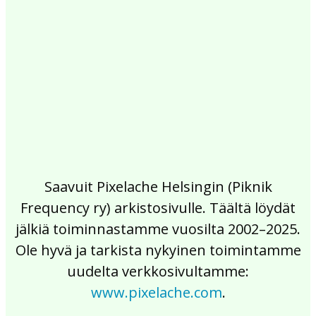
2017
2016
2015
2014
2013
2012
2011
2010
2009
2008
2007
2006
2005
2004
2003
2002
Saavuit Pixelache Helsingin (Piknik
Frequency ry) arkistosivulle. Täältä löydät
jälkiä toiminnastamme vuosilta 2002–2025.
Ole hyvä ja tarkista nykyinen toimintamme
uudelta verkkosivultamme:
www.pixelache.com
.