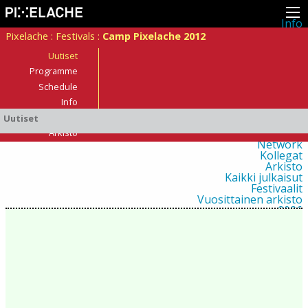
Info
Pikseliähkystä
Pixelache
:
Festivals
:
Camp Pixelache 2012
Viimeisimmät uutiset
Lehdistö
Uutiset
Toiminta
Programme
Tapahtumat
Schedule
Projektit
Festivaali
Info
Residenssit
Osallistujat?
Uutiset
Ihmiset
Jäsenet
Arkisto
Network
Kollegat
Arkisto
Kaikki julkaisut
Festivaalit
Vuosittainen arkisto
2026
2025
2024
2023
2022
2021
2020
2019
2018