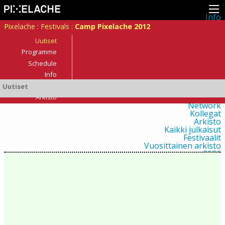
Info
Pikseliähkystä
Pixelache
:
Festivals
:
Camp Pixelache 2012
Viimeisimmät uutiset
Lehdistö
Uutiset
Toiminta
Programme
Tapahtumat
Schedule
Projektit
Festivaali
Info
Residenssit
Osallistujat?
Uutiset
Ihmiset
Jäsenet
Arkisto
Network
Kollegat
Arkisto
Kaikki julkaisut
Festivaalit
Vuosittainen arkisto
2026
2025
2024
2023
2022
2021
2020
2019
2018