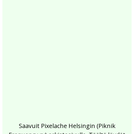
2017
2016
2015
2014
2013
2012
2011
2010
2009
2008
2007
2006
2005
2004
2003
2002
Saavuit Pixelache Helsingin (Piknik