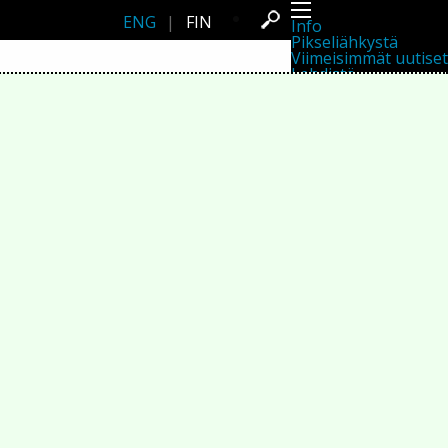
ENG
|
FIN
Info
Pikseliähkystä
Viimeisimmät uutiset
Lehdistö
Toiminta
Tapahtumat
Projektit
Festivaali
Residenssit
Ihmiset
Jäsenet
Network
Kollegat
Arkisto
Kaikki julkaisut
Festivaalit
Vuosittainen arkisto
2026
2025
2024
2023
2022
2021
2020
2019
2018
2017