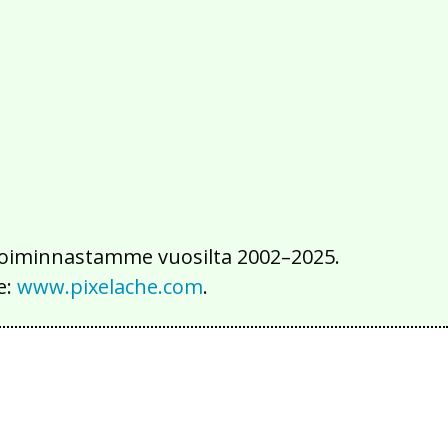
2016
2015
2014
2013
2012
2011
2010
2009
2008
2007
2006
2005
2004
2003
2002
iä toiminnastamme vuosilta 2002–2025.
e:
www.pixelache.com
.