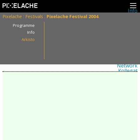
Info
Pikseliähkystä
Pixelache
:
Festivals
:
Pixelache Festival 2004
Viimeisimmät uutiset
Lehdistö
Programme
Toiminta
Info
Tapahtumat
Arkisto
Projektit
Festivaali
Residenssit
Ihmiset
Jäsenet
Network
Kollegat
Arkisto
Kaikki julkaisut
Festivaalit
Vuosittainen arkisto
2026
2025
2024
2023
2022
2021
2020
2019
2018