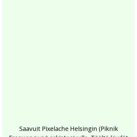
2017
2016
2015
2014
2013
2012
2011
2010
2009
2008
2007
2006
2005
2004
2003
2002
Saavuit Pixelache Helsingin (Piknik