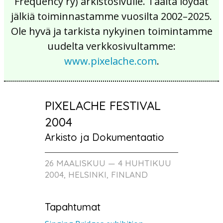
Frequency ry) arkistosivulle. Täältä löydät
jälkiä toiminnastamme vuosilta 2002–2025.
Ole hyvä ja tarkista nykyinen toimintamme
uudelta verkkosivultamme:
www.pixelache.com
.
PIXELACHE FESTIVAL
2004
Arkisto ja Dokumentaatio
26 MAALISKUU — 4 HUHTIKUU
2004, HELSINKI, FINLAND
Tapahtumat