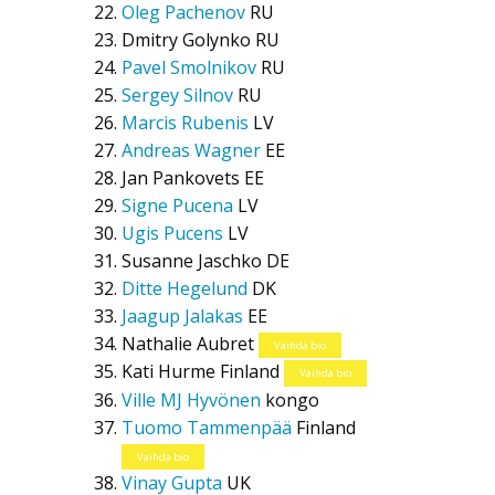
Oleg Pachenov
RU
Dmitry Golynko
RU
Pavel Smolnikov
RU
Sergey Silnov
RU
Marcis Rubenis
LV
Andreas Wagner
EE
Jan Pankovets
EE
Signe Pucena
LV
Ugis Pucens
LV
Susanne Jaschko
DE
Ditte Hegelund
DK
Jaagup Jalakas
EE
Nathalie Aubret
Vaihda bio
Kati Hurme
Finland
Vaihda bio
Ville MJ Hyvönen
kongo
Tuomo Tammenpää
Finland
Vaihda bio
Vinay Gupta
UK