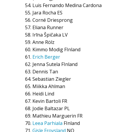
Luis Fernando Medina Cardona
Jara Rocha
ES
Corné Driesprong
Eliana Runner
Irīna Špičaka
LV
Anne Rölz
Kimmo Modig
FInland
Erich Berger
Jenna Sutela
FInland
Dennis Tan
Sebastian Ziegler
Miikka Ahlman
Heidi Lind
Kevin Bartoli
FR
Jodie Baltazar
PL
Mathieu Marguerin
FR
Leea Parhiala
FInland
Gisle Froysland
NO