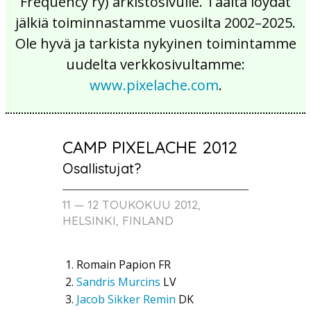
Frequency ry) arkistosivulle. Täältä löydät
jälkiä toiminnastamme vuosilta 2002–2025.
Ole hyvä ja tarkista nykyinen toimintamme
uudelta verkkosivultamme:
www.pixelache.com
.
CAMP PIXELACHE 2012
Osallistujat?
11 — 12 TOUKOKUU 2012,
HELSINKI, FINLAND
Romain Papion
FR
Sandris Murcins
LV
Jacob Sikker Remin
DK