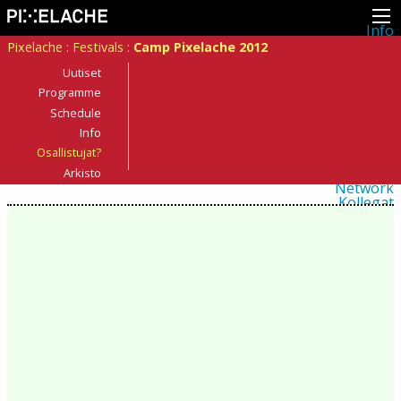
Info
Pikseliähkystä
Pixelache
:
Festivals
:
Camp Pixelache 2012
Viimeisimmät uutiset
Lehdistö
Uutiset
Toiminta
Programme
Tapahtumat
Schedule
Projektit
Festivaali
Info
Residenssit
Osallistujat?
Ihmiset
Jäsenet
Arkisto
Network
Kollegat
Arkisto
Kaikki julkaisut
Festivaalit
Vuosittainen arkisto
2026
2025
2024
2023
2022
2021
2020
2019
2018