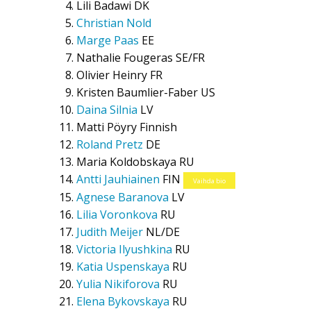
Lili Badawi
DK
Christian Nold
Marge Paas
EE
Nathalie Fougeras
SE/FR
Olivier Heinry
FR
Kristen Baumlier-Faber
US
Daina Silnia
LV
Matti Pöyry
Finnish
Roland Pretz
DE
Maria Koldobskaya
RU
Antti Jauhiainen
FIN
Vaihda bio
Agnese Baranova
LV
Lilia Voronkova
RU
Judith Meijer
NL/DE
Victoria Ilyushkina
RU
Katia Uspenskaya
RU
Yulia Nikiforova
RU
Elena Bykovskaya
RU