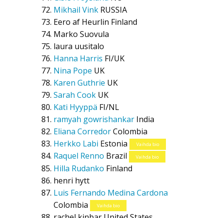
Mikhail Vink
RUSSIA
Eero af Heurlin
Finland
Marko Suovula
laura uusitalo
Hanna Harris
FI/UK
Nina Pope
UK
Karen Guthrie
UK
Sarah Cook
UK
Kati Hyyppä
FI/NL
ramyah gowrishankar
India
Eliana Corredor
Colombia
Herkko Labi
Estonia
Vaihda bio
Raquel Renno
Brazil
Vaihda bio
Hilla Rudanko
Finland
henri hytt
Luis Fernando Medina Cardona
Colombia
Vaihda bio
rachel kinbar
United States