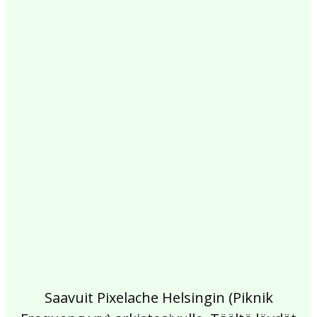
2017
2016
2015
2014
2013
2012
2011
2010
2009
2008
2007
2006
2005
2004
2003
2002
Saavuit Pixelache Helsingin (Piknik