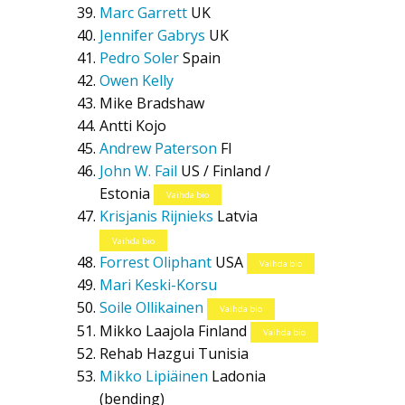
Marc Garrett
UK
Jennifer Gabrys
UK
Pedro Soler
Spain
Owen Kelly
Mike Bradshaw
Antti Kojo
Andrew Paterson
FI
John W. Fail
US / Finland /
Estonia
Vaihda bio
Krisjanis Rijnieks
Latvia
Vaihda bio
Forrest Oliphant
USA
Vaihda bio
Mari Keski-Korsu
Soile Ollikainen
Vaihda bio
Mikko Laajola
Finland
Vaihda bio
Rehab Hazgui
Tunisia
Mikko Lipiäinen
Ladonia
(bending)