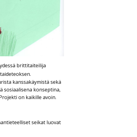
essä brittitaiteilija
taideteoksen.
uurista kanssakäymistä sekä
nä sosiaalisena konseptina,
ojekti on kaikille avoin.
aantieteelliset seikat luovat