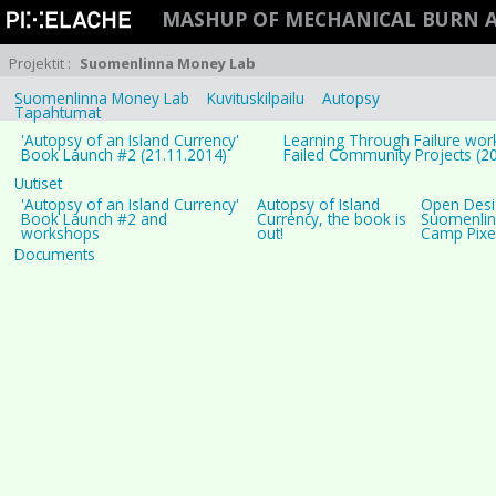
MASHUP OF MECHANICAL BURN 
Projektit
:
Suomenlinna Money Lab
Suomenlinna Money Lab
Kuvituskilpailu
Autopsy
Tapahtumat
'Autopsy of an Island Currency'
Learning Through Failure wor
Book Launch #2 (21.11.2014)
Failed Community Projects (2
Uutiset
'Autopsy of an Island Currency'
Autopsy of Island
Open Desi
Book Launch #2 and
Currency, the book is
Suomenlin
workshops
out!
Camp Pixe
Documents