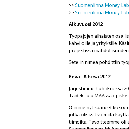
>>
Suomenlinna Money Lab V
>>
Suomenlinna Money Lab t
Alkuvuosi 2012
Työpajojen alhaisten osalli
kahviloille ja yrityksille. Kä
projektissa mahdollisuuden 
Setelin nimeä pohdittiin työ
Kevät & kesä 2012
Järjestimme huhtikuussa 2012
Taidekoulu MAAssa opiskele
Olimme nyt saaneet kokoon j
jotka olisivat valmiita kä
tiimoilta. Tavoitteemme oli 
Suomenlinnaan. Myöhemmin, 