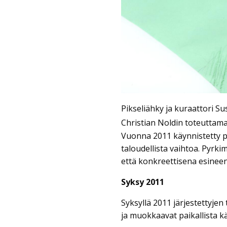
Pikseliähky ja kuraattori S
Christian Noldin toteuttam
Vuonna 2011 käynnistetty pr
taloudellista vaihtoa. Pyrki
että konkreettisena esineen
Syksy 2011
Syksyllä 2011 järjestettyjen 
ja muokkaavat paikallista kä