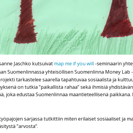
usanne Jaschko kutsuivat
map me if you will
-seminaarin yhteyd
aan Suomenlinnassa yhteisöllisen Suomenlinna Money Lab -
ojekti tarkastelee saarella tapahtuvaa sosiaalista ja kultt
myksenä on tutkia ”paikallista rahaa” sekä ihmisiä yhdistävä
ä, joka edustaa Suomenlinnaa maantieteellisenä paikkana. Pr
työpajojen sarjassa tutkittiin miten erilaiset sosiaaliset ja m
sitystä ”arvosta”.