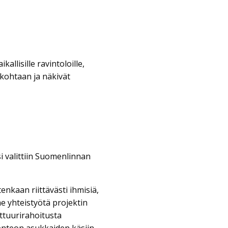
lisille ravintoloille,
ia kohtaan ja näkivät
i valittiin Suomenlinnan
nkaan riittävästi ihmisiä,
 yhteistyötä projektin
lttuurirahoitusta
enteon asukkaiden käsiin.