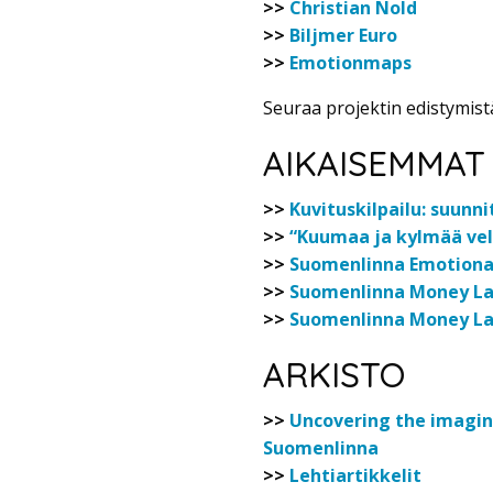
>>
Christian Nold
>>
Biljmer Euro
>>
Emotionmaps
Seuraa projektin edistymist
AIKAISEMMAT
>>
Kuvituskilpailu: suunn
>>
“Kuumaa ja kylmää velka
>>
Suomenlinna Emotional
>>
Suomenlinna Money Lab 
>>
Suomenlinna Money Lab
ARKISTO
>>
Uncovering the imagin
Suomenlinna
>>
Lehtiartikkelit