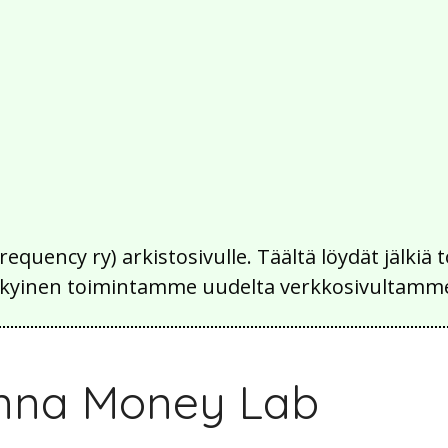
Frequency ry) arkistosivulle. Täältä löydät jälk
 nykyinen toimintamme uudelta verkkosivultamm
nna Money Lab