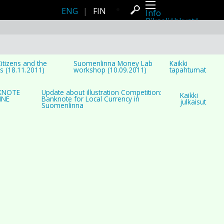
ENG
|
FIN
Info
Pikseliähkystä
Viimeisimmät uutiset
Lehdistö
Toiminta
Tapahtumat
Projektit
itizens and the
Suomenlinna Money Lab
Kaikki
Festivaali
s (18.11.2011)
workshop (10.09.2011)
tapahtumat
Residenssit
Ihmiset
Jäsenet
KNOTE
Update about illustration Competition:
Kaikki
INE
Banknote for Local Currency in
Network
julkaisut
Suomenlinna
Kollegat
Arkisto
Kaikki julkaisut
Festivaalit
Vuosittainen arkisto
2026
2025
2024
2023
2022
2021
2020
2019
2018
2017