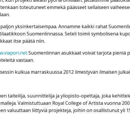
tenkaan toteutuneet emmekä päässeet sellaiseen vaiheeseen,
laan.
n paljon yksinkertaisempaa. Annamme kaikki rahat Suomenli
tilaatikkoon Suomenlinnassa. Seteli toimii symbolisena kupon
ukkaat itse päätä niin.
.viapori.net
Suomenlinnan asukkaat voivat tarjota pieniä pal
eteleitä vastaan.
essin kulkua marraskuussa 2012 ilmestyvän ilmaisen julka
n taiteilija, suunnittelija ja yliopisto-opettaja, joka kehittel
 malleja. Valmistuttuaan Royal College of Artista vuonna 200
en valuuttaan liittyviä projekteja, joihin on osallistunut yli