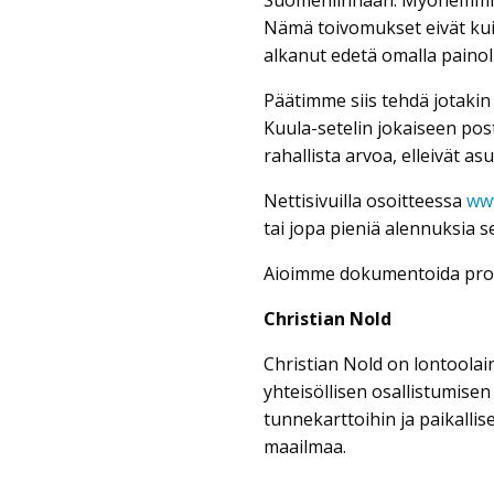
Nämä toivomukset eivät kui
alkanut edetä omalla painol
Päätimme siis tehdä jotaki
Kuula-setelin jokaiseen pos
rahallista arvoa, elleivät as
Nettisivuilla osoitteessa
www
tai jopa pieniä alennuksia s
Aioimme dokumentoida pros
Christian Nold
Christian Nold on lontoolaine
yhteisöllisen osallistumisen
tunnekarttoihin ja paikallise
maailmaa.