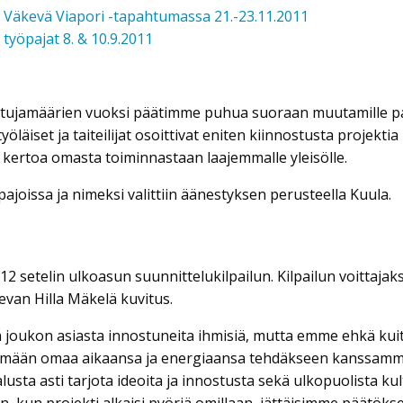
äkevä Viapori -tapahtumassa 21.-23.11.2011
yöpajat 8. & 10.9.2011
stujamäärien vuoksi päätimme puhua suoraan muutamille paikal
sityöläiset ja taiteilijat osoittivat eniten kiinnostusta projekt
kertoa omasta toiminnastaan laajemmalle yleisölle.
pajoissa ja nimeksi valittiin äänestyksen perusteella Kuula.
 setelin ulkoasun suunnittelukilpailun. Kilpailun voittajaks
van Hilla Mäkelä kuvitus.
oukon asiasta innostuneita ihmisiä, mutta emme ehkä kuite
yttämään omaa aikaansa ja energiaansa tehdäkseen kanssamme
alusta asti tarjota ideoita ja innostusta sekä ulkopuolista ku
kun projekti alkaisi pyöriä omillaan, jättäisimme päätöks