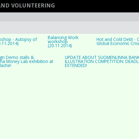
AND VOLUNTEERING
Balancing Work
kshop - Autopsy of
Hot and Cold Debt - C
workshop
0.11.2014)
Global Economic Crisi
(20.11.2014)
gn Demo stalls &
UPDATE ABOUT SUOMENLINNA BAN
na Money Lab exhibition at
ILLUSTRATION COMPETITION: DEADL
lache!
EXTENDED!