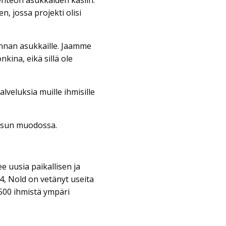
 jossa projekti olisi
nnan asukkaille. Jaamme
kina, eikä sillä ole
veluksia muille ihmisille
isun muodossa.
ee uusia paikallisen ja
4, Nold on vetänyt useita
 1500 ihmistä ympäri