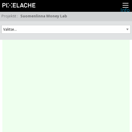
Info
Pikseliähkystä
Projektit
:
Suomenlinna Money Lab
Viimeisimmät uutiset
Lehdistö
Toiminta
Tapahtumat
Projektit
Festivaali
Residenssit
Ihmiset
Jäsenet
Network
Kollegat
Arkisto
Kaikki julkaisut
Festivaalit
Vuosittainen arkisto
2026
2025
2024
2023
2022
2021
2020
2019
2018