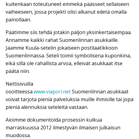
kuitenkaan toteutuneet emmekä päässeet sellaiseen
vaiheeseen, jossa projekti olisi alkanut edetä omalla
painollaan.
Päätimme siis tehdä jotakin paljon yksinkertaisempaa.
Annamme kaikki rahat Suomenlinnan asukkaille.
Jaamme Kuula-setelin jokaiseen postilaatikkoon
Suomenlinnassa. Seteli toimii symbolisena kuponkina,
eikä sillä ole rahallista arvoa, elleivät asukkaat itse
päätä niin.
Nettisivuilla
osoitteessa
www.viapori.net
Suomenlinnan asukkaat
voivat tarjota pieniä palveluksia muille ihmisille tai jopa
pieniä alennuksia seteleitä vastaan.
Aioimme dokumentoida prosessin kulkua
marraskuussa 2012 ilmestyvän ilmaisen julkaisun
muodossa.