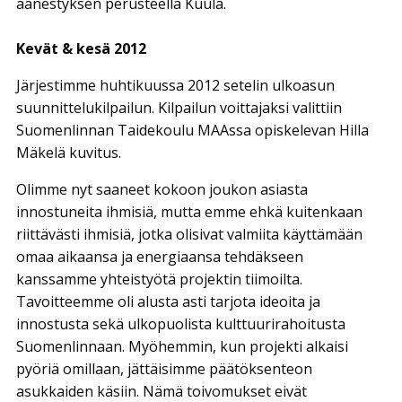
äänestyksen perusteella Kuula.
Kevät & kesä 2012
Järjestimme huhtikuussa 2012 setelin ulkoasun
suunnittelukilpailun. Kilpailun voittajaksi valittiin
Suomenlinnan Taidekoulu MAAssa opiskelevan Hilla
Mäkelä kuvitus.
Olimme nyt saaneet kokoon joukon asiasta
innostuneita ihmisiä, mutta emme ehkä kuitenkaan
riittävästi ihmisiä, jotka olisivat valmiita käyttämään
omaa aikaansa ja energiaansa tehdäkseen
kanssamme yhteistyötä projektin tiimoilta.
Tavoitteemme oli alusta asti tarjota ideoita ja
innostusta sekä ulkopuolista kulttuurirahoitusta
Suomenlinnaan. Myöhemmin, kun projekti alkaisi
pyöriä omillaan, jättäisimme päätöksenteon
asukkaiden käsiin. Nämä toivomukset eivät