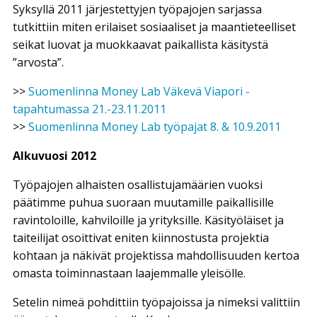
Syksyllä 2011 järjestettyjen työpajojen sarjassa
tutkittiin miten erilaiset sosiaaliset ja maantieteelliset
seikat luovat ja muokkaavat paikallista käsitystä
”arvosta”.
>>
Suomenlinna Money Lab Väkevä Viapori -
tapahtumassa 21.-23.11.2011
>>
Suomenlinna Money Lab työpajat 8. & 10.9.2011
Alkuvuosi 2012
Työpajojen alhaisten osallistujamäärien vuoksi
päätimme puhua suoraan muutamille paikallisille
ravintoloille, kahviloille ja yrityksille. Käsityöläiset ja
taiteilijat osoittivat eniten kiinnostusta projektia
kohtaan ja näkivät projektissa mahdollisuuden kertoa
omasta toiminnastaan laajemmalle yleisölle.
Setelin nimeä pohdittiin työpajoissa ja nimeksi valittiin