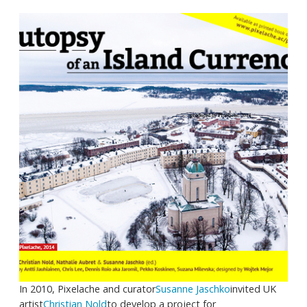
In 2010, Pixelache and curator
Susanne Jaschko
invited UK
artist
Christian Nold
to develop a project for