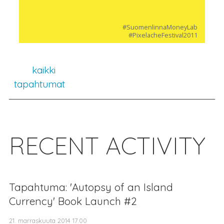
#SuomenlinnaMoneyLab
#PixelacheFestival2011
kaikki
tapahtumat
RECENT ACTIVITY
Tapahtuma: 'Autopsy of an Island
Currency' Book Launch #2
21. marraskuuta 2014 17.00