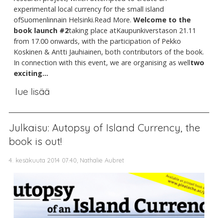
experimental local currency for the small island
ofSuomenlinnain Helsinki.Read More.
Welcome to the
book launch #2
taking place atKaupunkiverstason 21.11
from 17.00 onwards, with the participation of Pekko
Koskinen & Antti Jauhiainen, both contributors of the book.
In connection with this event, we are organising as well
two
exciting...
lue lisää
Julkaisu: Autopsy of Island Currency, the
book is out!
4. kesäkuuta 2014 07.40, Nathalie Aubret