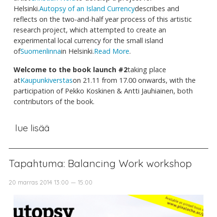
Helsinki.
Autopsy of an Island Currency
describes and
reflects on the two-and-half year process of this artistic
research project, which attempted to create an
experimental local currency for the small island
of
Suomenlinna
in Helsinki.
Read More
.
Welcome to the book launch #2
taking place
at
Kaupunkiverstas
on 21.11 from 17.00 onwards, with the
participation of Pekko Koskinen & Antti Jauhiainen, both
contributors of the book.
lue lisää
Tapahtuma: Balancing Work workshop
20 marras 2014 13:00 — 15:00