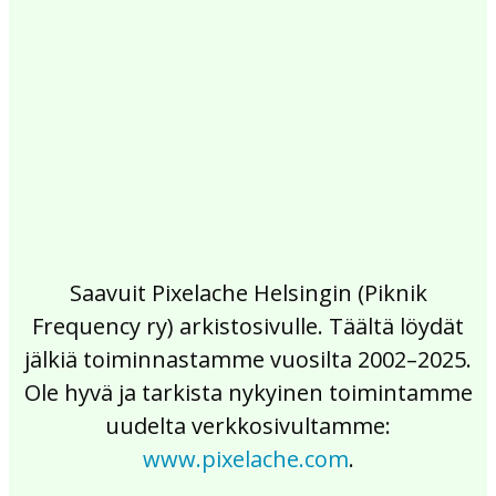
2017
2016
2015
2014
2013
2012
2011
2010
2009
2008
2007
2006
2005
2004
2003
2002
Saavuit Pixelache Helsingin (Piknik
Frequency ry) arkistosivulle. Täältä löydät
jälkiä toiminnastamme vuosilta 2002–2025.
Ole hyvä ja tarkista nykyinen toimintamme
uudelta verkkosivultamme:
www.pixelache.com
.