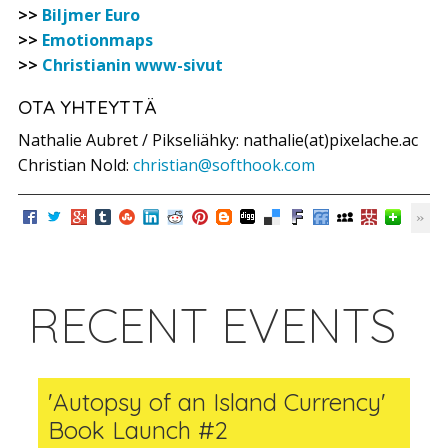
>>
Biljmer Euro
>>
Emotionmaps
>>
Christianin www-sivut
OTA YHTEYTTÄ
Nathalie Aubret / Pikseliähky: nathalie(at)pixelache.ac
Christian Nold:
christian@softhook.com
RECENT EVENTS
'Autopsy of an Island Currency'
Book Launch #2