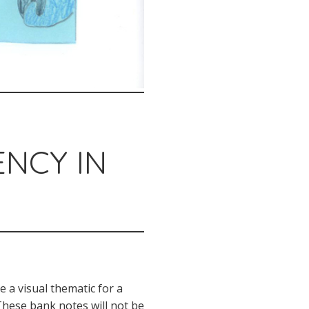
NCY IN
e a visual thematic for a
These bank notes will not be