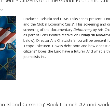
d Debt - Citizens and the Global Economic Cris
rme
Pixelache Helsinki and HIAP-Talks series present: 'Ho
and the Global Economic Crisis'. This screening and di
screening of the documentary
Debtocracy
by Aris Cha
as part of Lens Politica festival on
Friday 18 Novem
below). Director Aris Chatzistefanou will be present f
Teppo Eskelinen. How is debt born and how does it af
citizens? Does the Euro have a future? And what is the
journalists in...
f an Island Currency' Book Launch #2 and wor