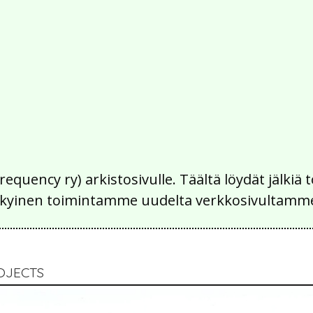
Frequency ry) arkistosivulle. Täältä löydät jälk
 nykyinen toimintamme uudelta verkkosivultamm
OJECTS