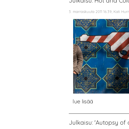
Julkaisu: Hot and Col
3. marraskuuta 2011 16.39, Kati Hu
lue lisää
Julkaisu: 'Autopsy o