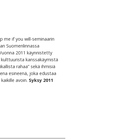
p me if you will-seminaarin
maan Suomenlinnassa
 Vuonna 2011 käynnistetty
a kulttuurista kanssakäymistä
kallista rahaa” sekä ihmisiä
sena esineenä, joka edustaa
kaikille avoin.
Syksy 2011