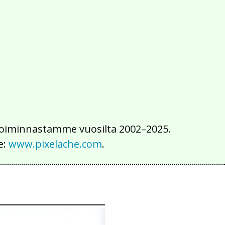
2016
2015
2014
2013
2012
2011
2010
2009
2008
2007
2006
2005
2004
2003
2002
iä toiminnastamme vuosilta 2002–2025.
e:
www.pixelache.com
.