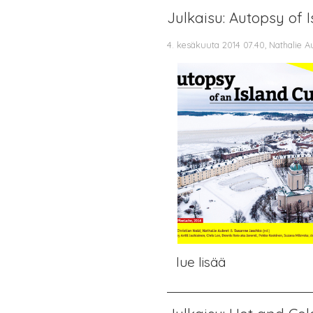
Julkaisu: Autopsy of I
4. kesäkuuta 2014 07.40, Nathalie A
lue lisää