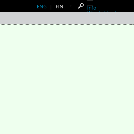
ENG
|
FIN
Info
Pikseliähkystä
Viimeisimmät uutiset
Lehdistö
Toiminta
Tapahtumat
Projektit
Festivaali
Residenssit
Ihmiset
Jäsenet
Network
Kollegat
Arkisto
Kaikki julkaisut
Festivaalit
Vuosittainen arkisto
2026
2025
2024
2023
2022
2021
2020
2019
2018
2017