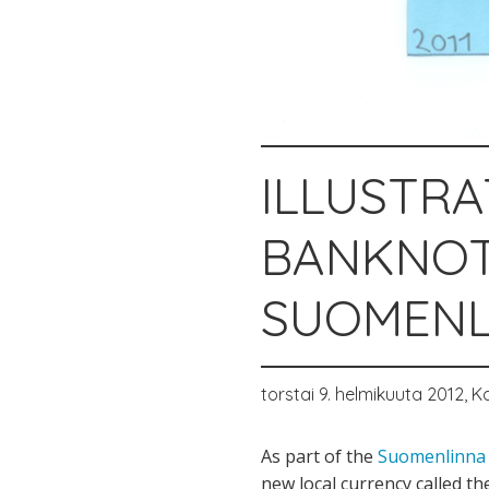
ILLUSTRA
BANKNOT
SUOMENL
torstai 9. helmikuuta 2012,
K
As part of the
Suomenlinna
new local currency called th