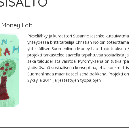
 SISÄLTÖ
a Money Lab
Pikseliähky ja kuraattori Susanne Jaschko kutsuivatma
yhteydessä brittitaiteilija Christian Noldin toteutta
yhteisöllisen Suomenlinna Money Lab -taideteoksen.
projekti tarkastelee saarella tapahtuvaa sosiaalista j
sekä taloudellista vaihtoa. Pyrkimyksenä on tutkia ”pai
yhdistävänä sosiaalisena konseptina, että konkreetti
Suomenlinnaa maantieteellisenä paikkana. Projekti on 
Syksyllä 2011 järjestettyjen työpajojen...