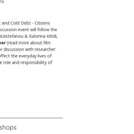
is
t and Cold Debt - Citizens
scussion event will follow the
tzistefanou & Katerina Kitidi,
ber
(read more about film
or discussion with researcher
fect the everyday lives of
 role and responsibility of
kshops