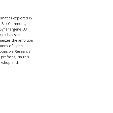
ematics explored in
as Bio-Commons,
e Synenergene EU
jok has since
arizes the ambition
itions of Open
sponsible Research
 prefaces, "In this
rkshop and...