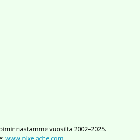
2016
2015
2014
2013
2012
2011
2010
2009
2008
2007
2006
2005
2004
2003
2002
iä toiminnastamme vuosilta 2002–2025.
e:
www.pixelache.com
.