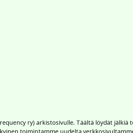
Frequency ry) arkistosivulle. Täältä löydät jälk
 nykyinen toimintamme uudelta verkkosivultamm