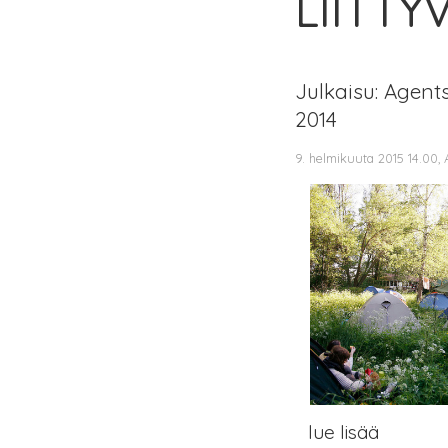
LIITTY
Julkaisu: Agent
2014
9. helmikuuta 2015 14.00,
lue lisää