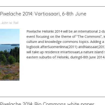
Pixelache 2014: Vartiosaari, 6-8th June
, John W. Fail
Pixelache Helsinki 2014 will be an international 2-da
event focusing on the theme of “The Commons”, in
culture and knowledge commons topics. Adding a n
logbook afterSuomenlinna(2011) andNaissaar(201
will take up residence inVartiosaari,a nature islan
eastern suburbs of Helsinki, during6-8th June 201
 Pixelache 2014: Bio Commons white paper