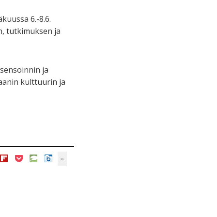
äkuussa 6.-8.6.
in, tutkimuksen ja
sensoinnin ja
anin kulttuurin ja