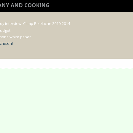
LANY AND COOKING
udy interview: Camp Pixelache 2010-2014
Budget
mons white paper
che:en!