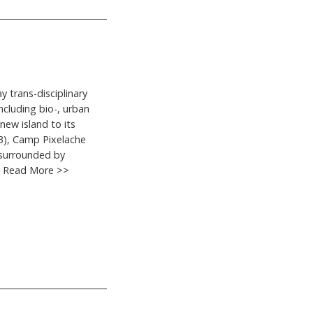
y trans-disciplinary
cluding bio-, urban
ew island to its
3), Camp Pixelache
d surrounded by
4. Read More >>