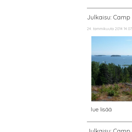
Julkaisu: Camp 
24. tammikuuta 2014 14.07
lue lisää
Julkaisu: Camp