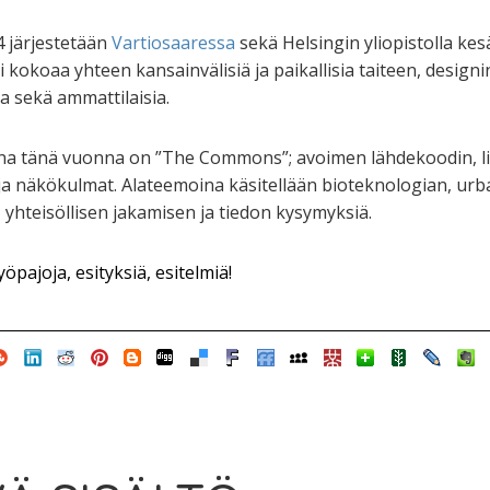
 järjestetään
Vartiosaaressa
sekä Helsingin yliopistolla kes
i kokoaa yhteen kansainvälisiä ja paikallisia taiteen, design
ia sekä ammattilaisia.
 tänä vuonna on ”The Commons”; avoimen lähdekoodin, li
ja näkökulmat. Alateemoina käsitellään bioteknologian, urba
yhteisöllisen jakamisen ja tiedon kysymyksiä.
yöpajoja, esityksiä, esitelmiä!