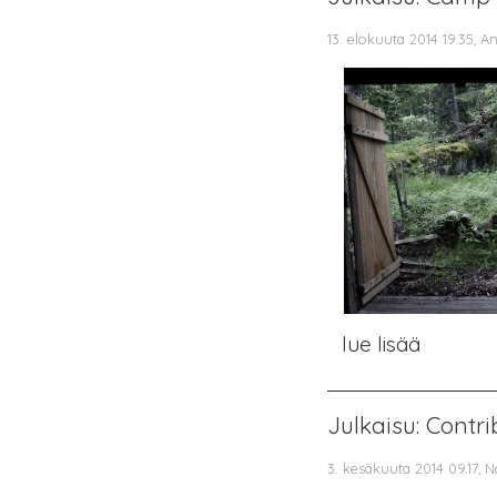
13. elokuuta 2014 19.35, 
lue lisää
Julkaisu: Contr
3. kesäkuuta 2014 09.17, N