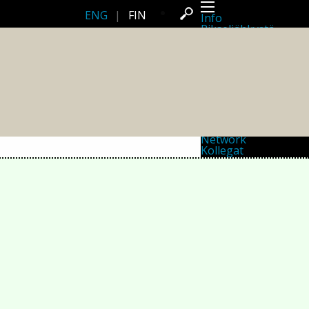
ENG
|
FIN
Info
Pikseliähkystä
Viimeisimmät uutiset
Lehdistö
Toiminta
Tapahtumat
Projektit
Festivaali
Residenssit
Ihmiset
Jäsenet
Network
Kollegat
Arkisto
Kaikki julkaisut
Festivaalit
Vuosittainen arkisto
2026
2025
2024
2023
2022
2021
2020
2019
2018
2017