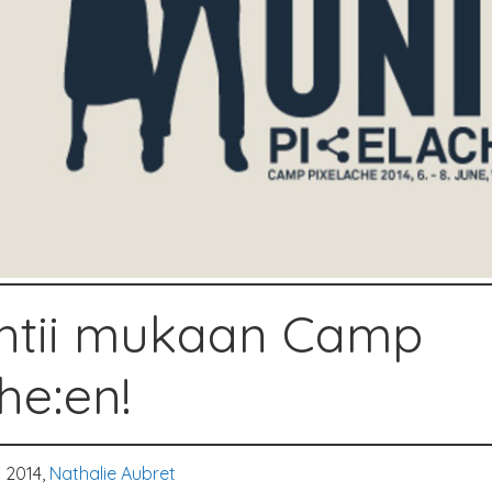
ehtii mukaan Camp
he:en!
a 2014,
Nathalie Aubret