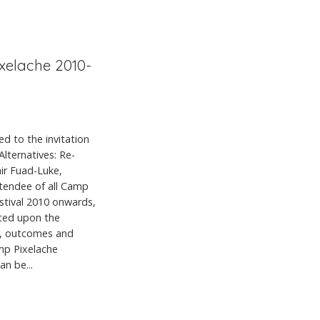
ixelache 2010-
d to the invitation
Alternatives: Re-
air Fuad-Luke,
ttendee of all Camp
estival 2010 onwards,
cted upon the
ng, outcomes and
mp Pixelache
n be...