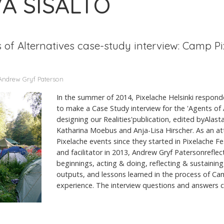
VÄ SISÄLTÖ
s of Alternatives case-study interview: Camp P
 Andrew Gryf Paterson
In the summer of 2014, Pixelache Helsinki responde
to make a Case Study interview for the 'Agents of 
designing our Realities'publication, edited byAlast
Katharina Moebus and Anja-Lisa Hirscher. As an a
Pixelache events since they started in Pixelache F
and facilitator in 2013, Andrew Gryf Patersonrefle
beginnings, acting & doing, reflecting & sustaini
outputs, and lessons learned in the process of Ca
experience. The interview questions and answers ca