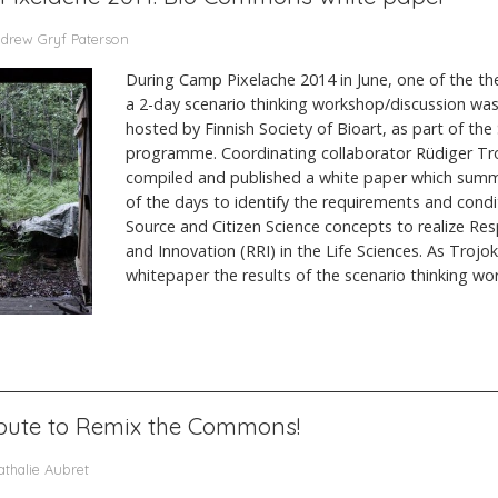
Andrew Gryf Paterson
During Camp Pixelache 2014 in June, one of the th
a 2-day scenario thinking workshop/discussion w
hosted by Finnish Society of Bioart, as part of th
programme. Coordinating collaborator Rüdiger Tro
compiled and published a white paper which summ
of the days to identify the requirements and cond
Source and Citizen Science concepts to realize Re
and Innovation (RRI) in the Life Sciences. As Trojok
whitepaper the results of the scenario thinking wo
ibute to Remix the Commons!
athalie Aubret