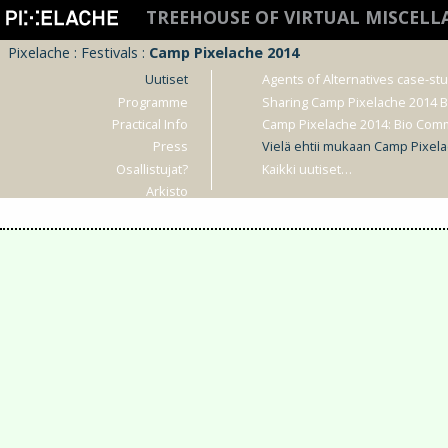
TREEHOUSE OF VIRTUAL MISCEL
Pixelache
:
Festivals
:
Camp Pixelache 2014
Uutiset
Agents of Alternatives case-st
Programme
Sharing Camp Pixelache 2014 
Practical Info
Camp Pixelache 2014: Bio Com
Press
Vielä ehtii mukaan Camp Pixela
Osallistujat?
Kaikki uutiset…
Arkisto