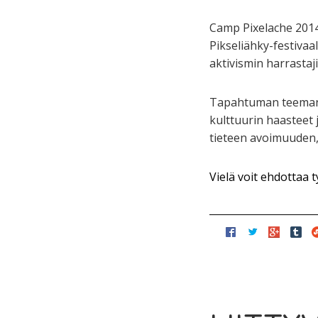
Camp Pixelache 2014
Pikseliähky-festivaal
aktivismin harrastaj
Tapahtuman teemana
kulttuurin haasteet 
tieteen avoimuuden, 
Vielä voit ehdottaa t