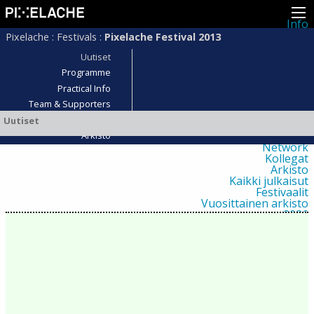
Info
Pikseliähkystä
Pixelache
:
Festivals
:
Pixelache Festival 2013
Viimeisimmät uutiset
Lehdistö
Uutiset
Toiminta
Programme
Tapahtumat
Practical Info
Projektit
Festivaali
Team & Supporters
Residenssit
Osallistujat?
Uutiset
Ihmiset
Jäsenet
Arkisto
Network
Kollegat
Arkisto
Kaikki julkaisut
Festivaalit
Vuosittainen arkisto
2026
2025
2024
2023
2022
2021
2020
2019
2018