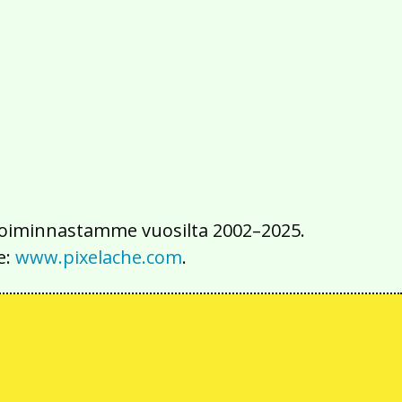
2016
2015
2014
2013
2012
2011
2010
2009
2008
2007
2006
2005
2004
2003
2002
iä toiminnastamme vuosilta 2002–2025.
e:
www.pixelache.com
.