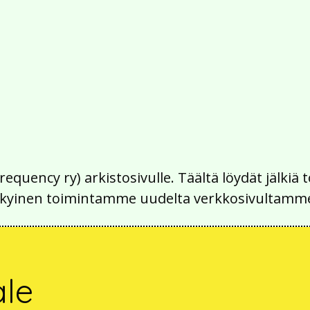
Frequency ry) arkistosivulle. Täältä löydät jälk
 nykyinen toimintamme uudelta verkkosivultamm
ale