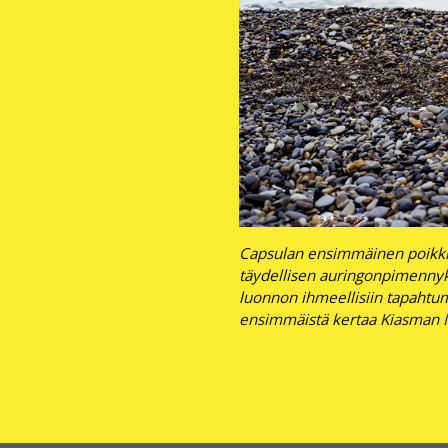
Capsulan ensimmäinen poikkit
täydellisen auringonpimennyk
luonnon ihmeellisiin tapahtumi
ensimmäistä kertaa Kiasman M