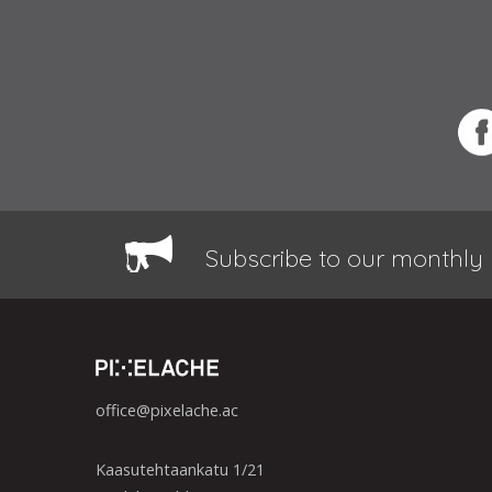
Subscribe to our monthly 
office@pixelache.ac
Kaasutehtaankatu 1/21