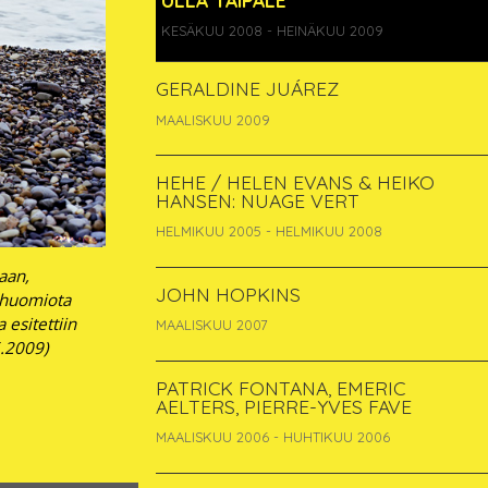
KESÄKUU 2008 - HEINÄKUU 2009
GERALDINE JUÁREZ
MAALISKUU 2009
HEHE / HELEN EVANS & HEIKO
HANSEN: NUAGE VERT
HELMIKUU 2005 - HELMIKUU 2008
aan,
JOHN HOPKINS
 huomiota
 esitettiin
MAALISKUU 2007
6.2009)
PATRICK FONTANA, EMERIC
AELTERS, PIERRE-YVES FAVE
MAALISKUU 2006 - HUHTIKUU 2006