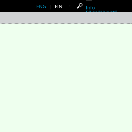
ENG
|
FIN
Info
Pikseliähkystä
Viimeisimmät uutiset
Lehdistö
Toiminta
Tapahtumat
Projektit
Festivaali
Residenssit
Ihmiset
Jäsenet
Network
Kollegat
Arkisto
Kaikki julkaisut
Festivaalit
Vuosittainen arkisto
2026
2025
2024
2023
2022
2021
2020
2019
2018
2017