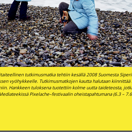
aiteellinen tutkimusmatka tehtiin kesällä 2008 Suomesta Siperi
sen vyöhykkeelle. Tutkimusmatkojen kautta halutaan kiinnittää
in. Hankkeen tuloksena tuotettiin kolme uutta taideteosta, jotka
ediateekissä Pixelache–festivaalin oheistapahtumana (6.3 – 7.