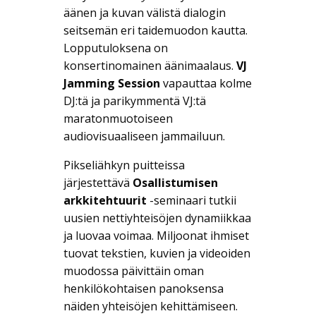
äänen ja kuvan välistä dialogin
seitsemän eri taidemuodon kautta.
Lopputuloksena on
konsertinomainen äänimaalaus.
VJ
Jamming Session
vapauttaa kolme
DJ:tä ja parikymmentä VJ:tä
maratonmuotoiseen
audiovisuaaliseen jammailuun.
Pikseliähkyn puitteissa
järjestettävä
Osallistumisen
arkkitehtuurit
-seminaari tutkii
uusien nettiyhteisöjen dynamiikkaa
ja luovaa voimaa. Miljoonat ihmiset
tuovat tekstien, kuvien ja videoiden
muodossa päivittäin oman
henkilökohtaisen panoksensa
näiden yhteisöjen kehittämiseen.