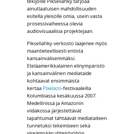
tekijöille Pikseliähky tarjoaa
ainutlaatuisen mahdollisuuden
esitellä yleisölle omia, usein vasta
prosessivaiheessa olevia
audiovisuaalisia projektejaan.
Pikseliähky-verkosto laajenee myös
maantieteellisesti entistä
kansainvälisemmäksi.
Eteläamerikkalainen elinympäristö
ja kansainvälinen mediataide
kohtaavat ensimmäistä
kertaa
Pixelazo
-festivaaleilla
Kolumbiassa kesäkuussa 2007.
Medellinissä ja Amazonin
viidakossa järjestettävät
tapahtumat tähtäävät mediataiteen
tunnetuksi tekemiseen sekä
vireämpään yhteistyöhön