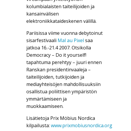
kolumbialaisten taiteilijoiden ja
kansainvälisen
elektroniikkataideskenen välillä.
Pariisissa viime vuonna debytoinut
sisarfestivaali
Mal au Pixel
saa
jatkoa 16.-21.4 2007. Otsikolla
Democracy – Do it yourself!
tapahtuma perehtyy – juuri ennen
Ranskan presidentinvaaleja –
taiteilijoiden, tutkijoiden ja
mediayhteisöjen mahdollisuuksiin
osallistua poliittisen ympäristön
ymmärtämiseen ja
muokkaamiseen.
Lisätietoja Prix Möbius Nordica
kilpailusta:
www.prixmobiusnordica.org