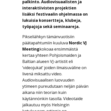
palkinto. Audiovisuaalisten ja
interaktiivisten projektien
lisäksi festivaalin ohjelmassa on
lukuisia konsertteja, klubeja,
työpajoja sekä seminaareja.
Pikseliähkyn tämänvuotisiin
päätapahtumiin kuuluva
Nordic VJ
Meeting
kokoaa ensimmäistä
kertaa yhteen Pohjoismaiden ja
Baltian alueen VJ-artistit eli
‘videojukat’ joiden ilmaisuväline on
livenä miksattu video.
Audiovisuaalisen luovuuden
ytimeen pureudutaan neljän päivän
aikana niin teorian kuin
käytännönkin tasolla. Videotaide
jalkautuu myös Helsingin