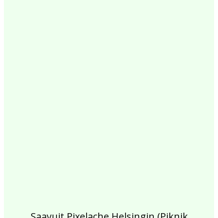
2017
2016
2015
2014
2013
2012
2011
2010
2009
2008
2007
2006
2005
2004
2003
2002
Saavuit Pixelache Helsingin (Piknik