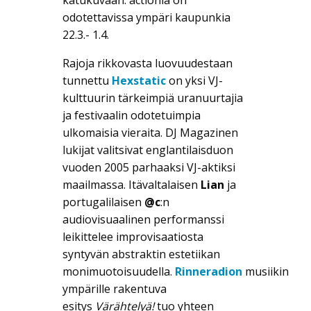
katukuvaan: actionia on
odotettavissa ympäri kaupunkia
22.3.- 1.4.
Rajoja rikkovasta luovuudestaan
tunnettu
Hexstatic
on yksi VJ-
kulttuurin tärkeimpiä uranuurtajia
ja festivaalin odotetuimpia
ulkomaisia vieraita. DJ Magazinen
lukijat valitsivat englantilaisduon
vuoden 2005 parhaaksi VJ-aktiksi
maailmassa. Itävaltalaisen
Lian
ja
portugalilaisen
@c
:n
audiovisuaalinen performanssi
leikittelee improvisaatiosta
syntyvän abstraktin estetiikan
monimuotoisuudella.
Rinneradion
musiikin
ympärille rakentuva
esitys
Värähtelyä!
tuo yhteen