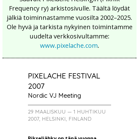
Frequency ry) arkistosivulle. Täältä löydät
jälkiä toiminnastamme vuosilta 2002–2025.
Ole hyvä ja tarkista nykyinen toimintamme
uudelta verkkosivultamme:
www.pixelache.com
.
PIXELACHE FESTIVAL
2007
Nordic VJ Meeting
29 MAALISKUU — 1 HUHTIKUU
2007, HELSINKI, FINLAND
Pikseliähky on tänä vuonna