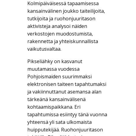
Kolmipäiväisessä tapaamisessa
kansainvälinen joukko taiteilijoita,
tutkijoita ja ruohonjuuritason
aktivisteja analysoi näiden
verkostojen muodostumista,
rakennetta ja yhteiskunnallista
vaikutusvaltaa.
Pikseliähky on kasvanut
muutamassa vuodessa
Pohjoismaiden suurimmaksi
elektronisen taiteen tapahtumaksi
ja vakiinnuttanut asemansa alan
tärkeänä kansainvälisenä
kohtaamispaikkana. Eri
tapahtumissa esiintyy tänä vuonna
yhteensä yli sata ulkomaista
huipputekijää. Ruohonjuuritason