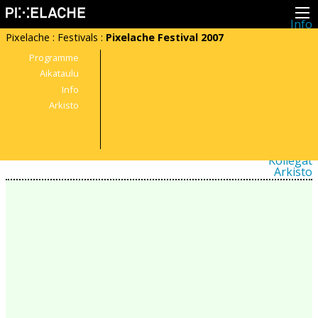
Info
Pikseliähkystä
Pixelache
:
Festivals
:
Pixelache Festival 2007
Viimeisimmät uutiset
Lehdistö
Programme
Toiminta
Aikataulu
Tapahtumat
Info
Projektit
Festivaali
Arkisto
Residenssit
Ihmiset
Jäsenet
Network
Kollegat
Arkisto
Kaikki julkaisut
Festivaalit
Vuosittainen arkisto
2026
2025
2024
2023
2022
2021
2020
2019
2018