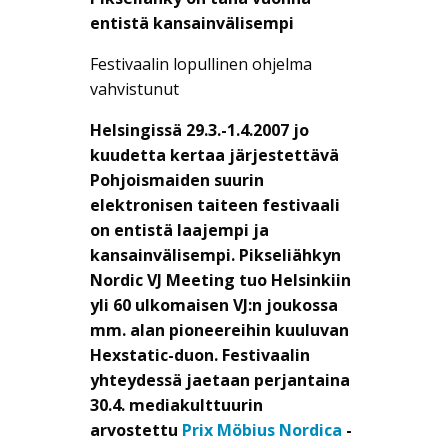
entistä kansainvälisempi
Festivaalin lopullinen ohjelma
vahvistunut
Helsingissä 29.3.-1.4.2007 jo
kuudetta kertaa järjestettävä
Pohjoismaiden suurin
elektronisen taiteen festivaali
on entistä laajempi ja
kansainvälisempi. Pikseliähkyn
Nordic VJ Meeting tuo Helsinkiin
yli 60 ulkomaisen VJ:n joukossa
mm. alan pioneereihin kuuluvan
Hexstatic-duon. Festivaalin
yhteydessä jaetaan perjantaina
30.4. mediakulttuurin
arvostettu
Prix Möbius Nordica
-