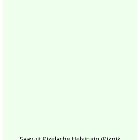
2017
2016
2015
2014
2013
2012
2011
2010
2009
2008
2007
2006
2005
2004
2003
2002
Saavuit Pixelache Helsingin (Piknik