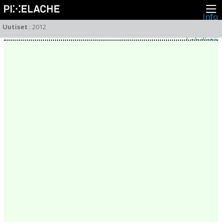
Info
Pikseliähkystä
Uutiset
:
2012
Viimeisimmät uutiset
Lehdistö
Toiminta
Tapahtumat
Projektit
Festivaali
Residenssit
Ihmiset
Jäsenet
Network
Kollegat
Arkisto
Kaikki julkaisut
Festivaalit
Vuosittainen arkisto
2026
2025
2024
2023
2022
2021
2020
2019
2018