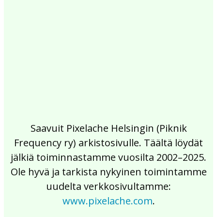
2017
2016
2015
2014
2013
2012
2011
2010
2009
2008
2007
2006
2005
2004
2003
2002
Saavuit Pixelache Helsingin (Piknik
Frequency ry) arkistosivulle. Täältä löydät
jälkiä toiminnastamme vuosilta 2002–2025.
Ole hyvä ja tarkista nykyinen toimintamme
uudelta verkkosivultamme:
www.pixelache.com
.