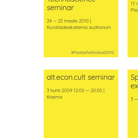
17.
seminar
Pta
24 — 25 maalis 2010 |
Kuvataideakatemia auditorium
#PixelacheFestival2010
alt.econ.cult seminar
Sp
ex
3 huhti 2009 12:00 — 20:00 |
Kiasma
3 —