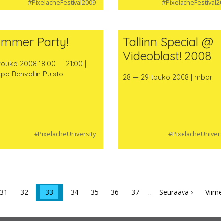
#PixelacheFestival2009
#PixelacheFestival2
ummer Party!
Tallinn Special @
Videoblast! 2008
touko 2008 18:00 — 21:00 |
po Renvallin Puisto
28 — 29 touko 2008 | mbar
#PixelacheUniversity
#PixelacheUnivers
31
32
33
34
35
36
37
…
Seuraava ›
Viim