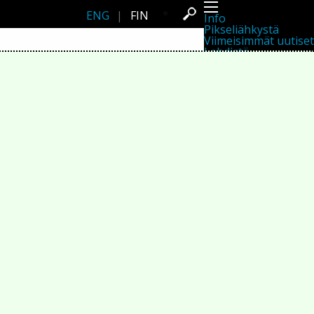
ENG
|
FIN
Info
Pikseliähkystä
Viimeisimmät uutiset
Lehdistö
Toiminta
Tapahtumat
Projektit
Festivaali
Residenssit
Ihmiset
Jäsenet
Network
Kollegat
Arkisto
Kaikki julkaisut
Festivaalit
Vuosittainen arkisto
2026
2025
2024
2023
2022
2021
2020
2019
2018
2017