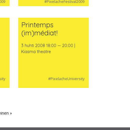
009
#PixelacheFestival2009
Printemps
(im)médiat!
3 huhti 2008 18:00 — 20:00 |
Kiasma theatre
ity
#PixelacheUniversity
einen »