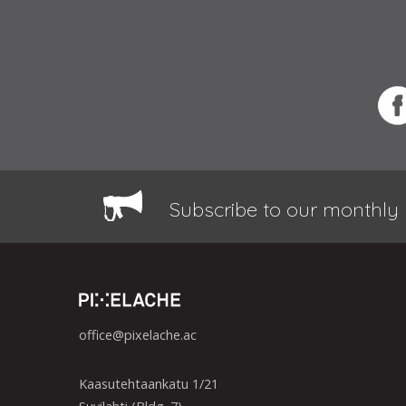
Subscribe to our monthly 
office@pixelache.ac
Kaasutehtaankatu 1/21