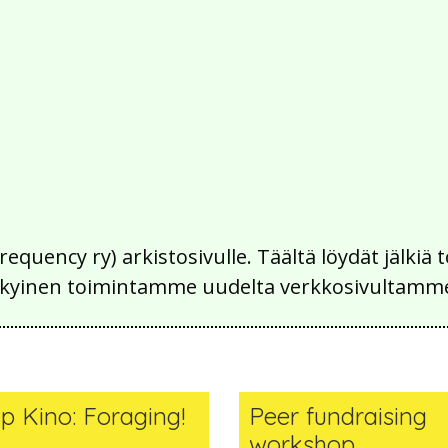
Frequency ry) arkistosivulle. Täältä löydät jälk
 nykyinen toimintamme uudelta verkkosivultamm
ip Kino: Foraging!
Peer fundraising
workshop