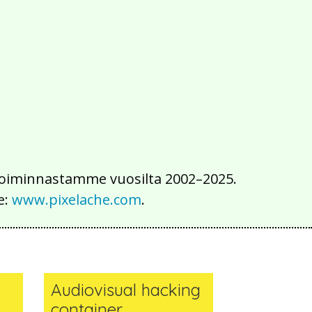
2016
2015
2014
2013
2012
2011
2010
2009
2008
2007
2006
2005
2004
2003
2002
iä toiminnastamme vuosilta 2002–2025.
e:
www.pixelache.com
.
Audiovisual hacking
container