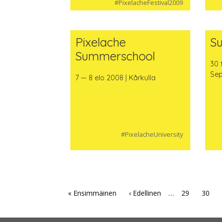
#PixelacheFestival2009
Pixelache
S
Summerschool
30 
Sep
7 — 8 elo 2008 | Kårkulla
#PixelacheUniversity
« Ensimmäinen
‹ Edellinen
…
29
30