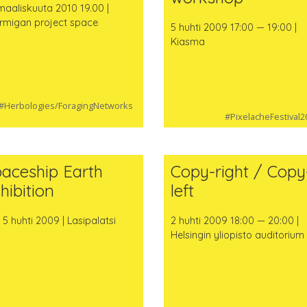
 maaliskuuta 2010 19.00 |
rmigan project space
5 huhti 2009 17:00 — 19:00 |
Kiasma
#Herbologies/ForagingNetworks
#PixelacheFestival2
aceship Earth
Copy-right / Copy
hibition
left
 5 huhti 2009 | Lasipalatsi
2 huhti 2009 18:00 — 20:00 |
Helsingin yliopisto auditorium 