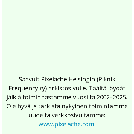
2017
2016
2015
2014
2013
2012
2011
2010
2009
2008
2007
2006
2005
2004
2003
2002
Saavuit Pixelache Helsingin (Piknik
Frequency ry) arkistosivulle. Täältä löydät
jälkiä toiminnastamme vuosilta 2002–2025.
Ole hyvä ja tarkista nykyinen toimintamme
uudelta verkkosivultamme:
www.pixelache.com
.