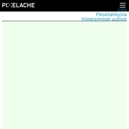
Info
Pikseliähkystä
Viimeisimmät uutiset
Lehdistö
Toiminta
Tapahtumat
Projektit
Festivaali
Residenssit
Ihmiset
Jäsenet
Network
Kollegat
Arkisto
Kaikki julkaisut
Festivaalit
Vuosittainen arkisto
2026
2025
2024
2023
2022
2021
2020
2019
2018