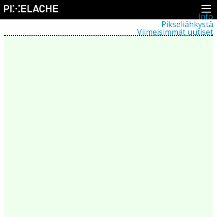
Info
Pikseliähkystä
Viimeisimmät uutiset
Lehdistö
Toiminta
Tapahtumat
Projektit
Festivaali
Residenssit
Ihmiset
Jäsenet
Network
Kollegat
Arkisto
Kaikki julkaisut
Festivaalit
Vuosittainen arkisto
2026
2025
2024
2023
2022
2021
2020
2019
2018