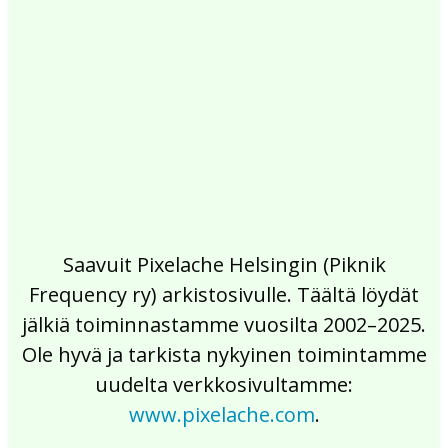
2017
2016
2015
2014
2013
2012
2011
2010
2009
2008
2007
2006
2005
2004
2003
2002
Saavuit Pixelache Helsingin (Piknik
Frequency ry) arkistosivulle. Täältä löydät
jälkiä toiminnastamme vuosilta 2002–2025.
Ole hyvä ja tarkista nykyinen toimintamme
uudelta verkkosivultamme:
www.pixelache.com
.