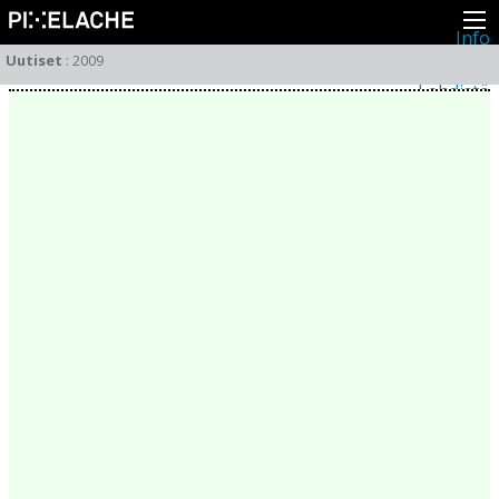
Info
Pikseliähkystä
Uutiset
:
2009
Viimeisimmät uutiset
Lehdistö
Toiminta
Tapahtumat
Projektit
Festivaali
Residenssit
Ihmiset
Jäsenet
Network
Kollegat
Arkisto
Kaikki julkaisut
Festivaalit
Vuosittainen arkisto
2026
2025
2024
2023
2022
2021
2020
2019
2018