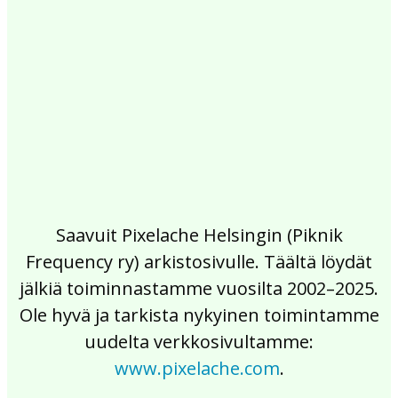
2017
2016
2015
2014
2013
2012
2011
2010
2009
2008
2007
2006
2005
2004
2003
2002
Saavuit Pixelache Helsingin (Piknik
Frequency ry) arkistosivulle. Täältä löydät
jälkiä toiminnastamme vuosilta 2002–2025.
Ole hyvä ja tarkista nykyinen toimintamme
uudelta verkkosivultamme:
www.pixelache.com
.