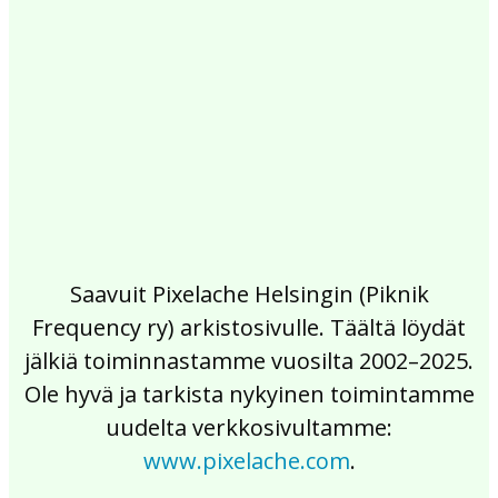
2017
2016
2015
2014
2013
2012
2011
2010
2009
2008
2007
2006
2005
2004
2003
2002
Saavuit Pixelache Helsingin (Piknik
Frequency ry) arkistosivulle. Täältä löydät
jälkiä toiminnastamme vuosilta 2002–2025.
Ole hyvä ja tarkista nykyinen toimintamme
uudelta verkkosivultamme:
www.pixelache.com
.