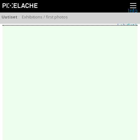
Info
Pikseliähkystä
Uutiset
:
Exhibitions / first photos
Viimeisimmät uutiset
Lehdistö
Toiminta
Tapahtumat
Projektit
Festivaali
Residenssit
Ihmiset
Jäsenet
Network
Kollegat
Arkisto
Kaikki julkaisut
Festivaalit
Vuosittainen arkisto
2026
2025
2024
2023
2022
2021
2020
2019
2018