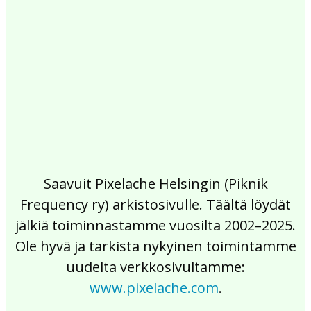
2017
2016
2015
2014
2013
2012
2011
2010
2009
2008
2007
2006
2005
2004
2003
2002
Saavuit Pixelache Helsingin (Piknik
Frequency ry) arkistosivulle. Täältä löydät
jälkiä toiminnastamme vuosilta 2002–2025.
Ole hyvä ja tarkista nykyinen toimintamme
uudelta verkkosivultamme:
www.pixelache.com
.