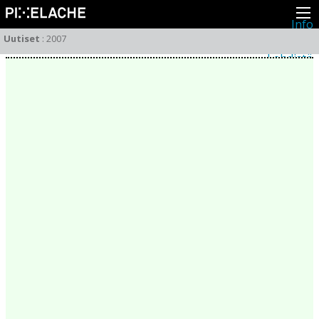
Info
Pikseliähkystä
Uutiset
:
2007
Viimeisimmät uutiset
Lehdistö
Toiminta
Tapahtumat
Projektit
Festivaali
Residenssit
Ihmiset
Jäsenet
Network
Kollegat
Arkisto
Kaikki julkaisut
Festivaalit
Vuosittainen arkisto
2026
2025
2024
2023
2022
2021
2020
2019
2018