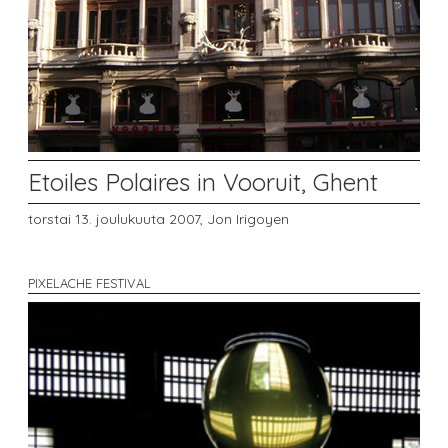
Etoiles Polaires in Vooruit, Ghent
torstai 13. joulukuuta 2007,
Jon Irigoyen
PIXELACHE FESTIVAL