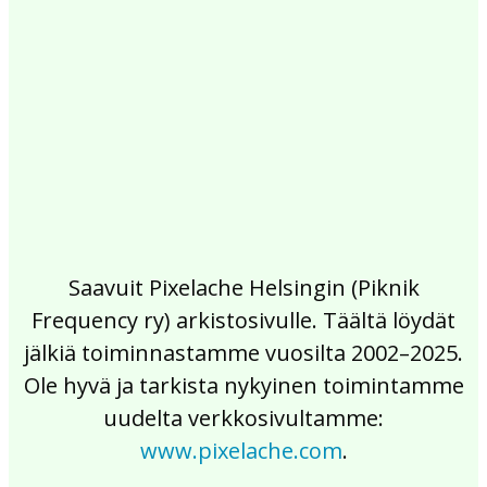
2017
2016
2015
2014
2013
2012
2011
2010
2009
2008
2007
2006
2005
2004
2003
2002
Saavuit Pixelache Helsingin (Piknik
Frequency ry) arkistosivulle. Täältä löydät
jälkiä toiminnastamme vuosilta 2002–2025.
Ole hyvä ja tarkista nykyinen toimintamme
uudelta verkkosivultamme:
www.pixelache.com
.