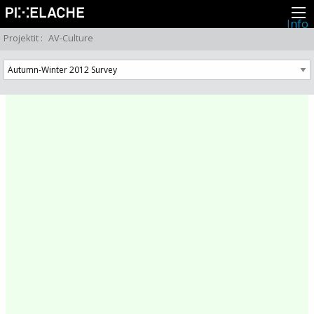
Info
Pikseliähkystä
Projektit
:
AV-Culture
Viimeisimmät uutiset
Lehdistö
Toiminta
Tapahtumat
Projektit
Festivaali
Residenssit
Ihmiset
Jäsenet
Network
Kollegat
Arkisto
Kaikki julkaisut
Festivaalit
Vuosittainen arkisto
2026
2025
2024
2023
2022
2021
2020
2019
2018