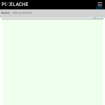
Info
About
News
:
Mal au Pixel 5
Latest news
Press
Activities
Events
Projects
Festival
Residencies
People
Members
Network
Collaborators
Archive
All posts
Festivals
Yearly archive
2026
2025
2024
2023
2022
2021
2020
2019
2018