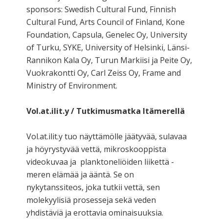
sponsors: Swedish Cultural Fund, Finnish
Cultural Fund, Arts Council of Finland, Kone
Foundation, Capsula, Genelec Oy, University
of Turku, SYKE, University of Helsinki, Länsi-
Rannikon Kala Oy, Turun Markiisi ja Peite Oy,
Vuokrakontti Oy, Carl Zeiss Oy, Frame and
Ministry of Environment.
Vol.at.ilit.y / Tutkimusmatka Itämerellä
Vol.at.ilit.y tuo näyttämölle jäätyvää, sulavaa
ja höyrystyvää vettä, mikroskooppista
videokuvaa ja planktoneliöiden liikettä -
meren elämää ja ääntä. Se on
nykytanssiteos, joka tutkii vettä, sen
molekyylisiä prosesseja sekä veden
yhdistäviä ja erottavia ominaisuuksia.