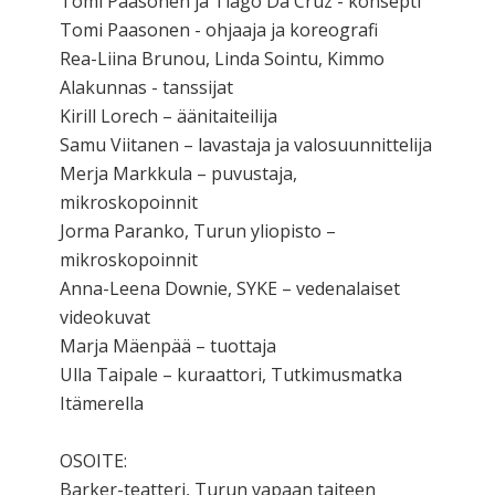
Tomi Paasonen ja Tiago Da Cruz - konsepti
Tomi Paasonen - ohjaaja ja koreografi
Rea-Liina Brunou, Linda Sointu, Kimmo
Alakunnas - tanssijat
Kirill Lorech – äänitaiteilija
Samu Viitanen – lavastaja ja valosuunnittelija
Merja Markkula – puvustaja,
mikroskopoinnit
Jorma Paranko, Turun yliopisto –
mikroskopoinnit
Anna-Leena Downie, SYKE – vedenalaiset
videokuvat
Marja Mäenpää – tuottaja
Ulla Taipale – kuraattori, Tutkimusmatka
Itämerella
OSOITE:
Barker-teatteri, Turun vapaan taiteen