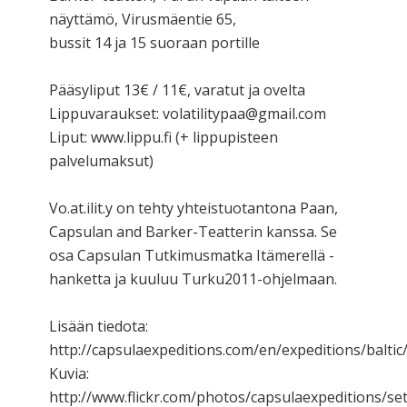
näyttämö, Virusmäentie 65,
bussit 14 ja 15 suoraan portille
Pääsyliput 13€ / 11€, varatut ja ovelta
Lippuvaraukset: volatilitypaa@gmail.com
Liput: www.lippu.fi (+ lippupisteen
palvelumaksut)
Vo.at.ilit.y on tehty yhteistuotantona Paan,
Capsulan and Barker-Teatterin kanssa. Se
osa Capsulan Tutkimusmatka Itämerellä -
hanketta ja kuuluu Turku2011-ohjelmaan.
Lisään tiedota:
http://capsulaexpeditions.com/en/expeditions/baltic
Kuvia:
http://www.flickr.com/photos/capsulaexpeditions/s