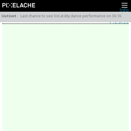
Info
Pikseliähkystä
Uutiset
:
Last chance to see Vol.at.ility dance performance on 30.10.
Viimeisimmät uutiset
Lehdistö
Toiminta
Tapahtumat
Projektit
Festivaali
Residenssit
Ihmiset
Jäsenet
Network
Kollegat
Arkisto
Kaikki julkaisut
Festivaalit
Vuosittainen arkisto
2026
2025
2024
2023
2022
2021
2020
2019
2018