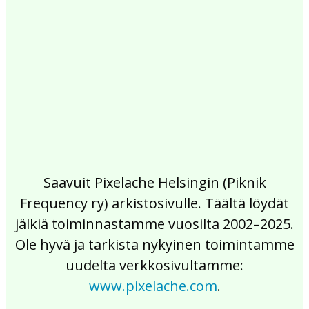
2017
2016
2015
2014
2013
2012
2011
2010
2009
2008
2007
2006
2005
2004
2003
2002
Saavuit Pixelache Helsingin (Piknik
Frequency ry) arkistosivulle. Täältä löydät
jälkiä toiminnastamme vuosilta 2002–2025.
Ole hyvä ja tarkista nykyinen toimintamme
uudelta verkkosivultamme:
www.pixelache.com
.