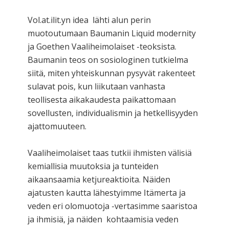
Vol.at.ilit.yn idea lähti alun perin
muotoutumaan Baumanin Liquid modernity
ja Goethen Vaaliheimolaiset -teoksista.
Baumanin teos on sosiologinen tutkielma
siitä, miten yhteiskunnan pysyvät rakenteet
sulavat pois, kun liikutaan vanhasta
teollisesta aikakaudesta paikattomaan
sovellusten, individualismin ja hetkellisyyden
ajattomuuteen.
Vaaliheimolaiset taas tutkii ihmisten välisiä
kemiallisia muutoksia ja tunteiden
aikaansaamia ketjureaktioita. Näiden
ajatusten kautta lähestyimme Itämerta ja
veden eri olomuotoja -vertasimme saaristoa
ja ihmisiä, ja näiden kohtaamisia veden