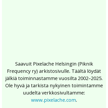
2017
2016
2015
2014
2013
2012
2011
2010
2009
2008
2007
2006
2005
2004
2003
2002
Saavuit Pixelache Helsingin (Piknik
Frequency ry) arkistosivulle. Täältä löydät
jälkiä toiminnastamme vuosilta 2002–2025.
Ole hyvä ja tarkista nykyinen toimintamme
uudelta verkkosivultamme:
www.pixelache.com
.