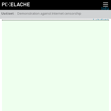
Info
Pikseliähkystä
Uutiset
:
Demonstration against Internet censorship
Viimeisimmät uutiset
Lehdistö
Toiminta
Tapahtumat
Projektit
Festivaali
Residenssit
Ihmiset
Jäsenet
Network
Kollegat
Arkisto
Kaikki julkaisut
Festivaalit
Vuosittainen arkisto
2026
2025
2024
2023
2022
2021
2020
2019
2018