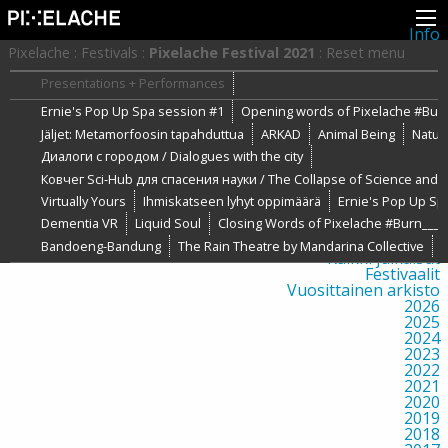
Info
Pikseliähkystä
Pixelache
:
Festivals
:
Pixelache Festival 2021
:
Reset menu
Viimeisimmät uutiset
Lehdistö
Presentations + Performances
Toiminta
Ernie's Pop Up Spa session #1
Opening words of Pixelache #Burn_
Tapahtumat
Projektit
Jäljet: Metamorfoosin tapahduttua
ARKAD
Animal Being
Natur
Festivaali
Диалоги с городом / Dialogues with the city
Residenssit
Ihmiset
Ковчег Sci-Hub для спасения науки / The Collapse of Science and t
Jäsenet
Virtually Yours
Ihmiskatseen lyhyt oppimäärä
Ernie's Pop Up Sp
Network
Dementia VR
Liquid Soul
Closing Words of Pixelache #Burn____ 
Kollegat
Arkisto
Bandoeng-Bandung
The Rain Theatre by Mandarina Collective
Kaikki julkaisut
Festivaalit
Vuosittainen arkisto
2026
2025
2024
2023
2022
2021
2020
2019
2018