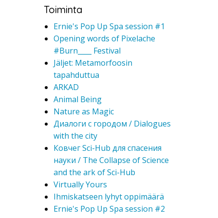
Toiminta
Ernie's Pop Up Spa session #1
Opening words of Pixelache
#Burn____ Festival
Jäljet: Metamorfoosin
tapahduttua
ARKAD
Animal Being
Nature as Magic
Диалоги с городом / Dialogues
with the city
Ковчег Sci-Hub для спасения
науки / The Collapse of Science
and the ark of Sci-Hub
Virtually Yours
Ihmiskatseen lyhyt oppimäärä
Ernie's Pop Up Spa session #2