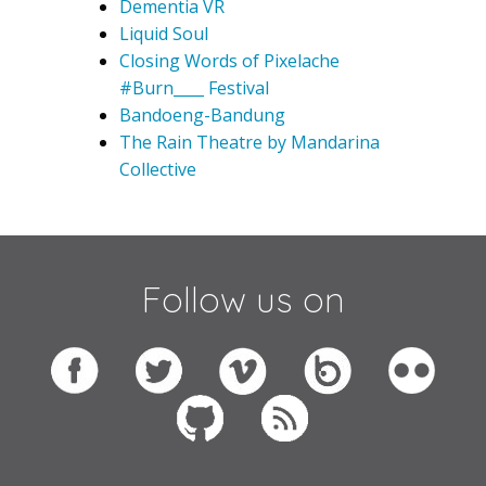
Dementia VR
Liquid Soul
Closing Words of Pixelache
#Burn____ Festival
Bandoeng-Bandung
The Rain Theatre by Mandarina
Collective
Follow us on