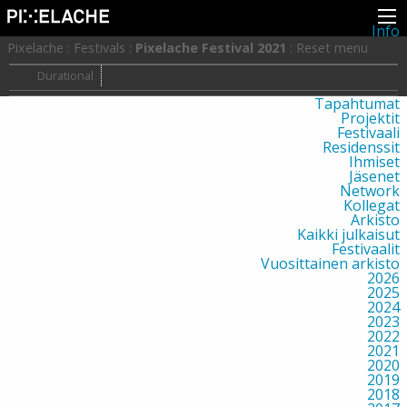
Info
Pikseliähkystä
Pixelache
:
Festivals
:
Pixelache Festival 2021
:
Reset menu
Viimeisimmät uutiset
Lehdistö
Durational
Toiminta
Tapahtumat
Projektit
Festivaali
Residenssit
Ihmiset
Jäsenet
Network
Kollegat
Arkisto
Kaikki julkaisut
Festivaalit
Vuosittainen arkisto
2026
2025
2024
2023
2022
2021
2020
2019
2018