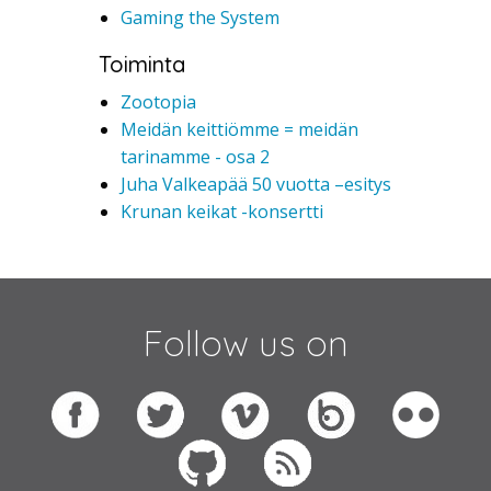
Gaming the System
Toiminta
Zootopia
Meidän keittiömme = meidän
tarinamme - osa 2
Juha Valkeapää 50 vuotta –esitys
Krunan keikat -konsertti
Follow us on