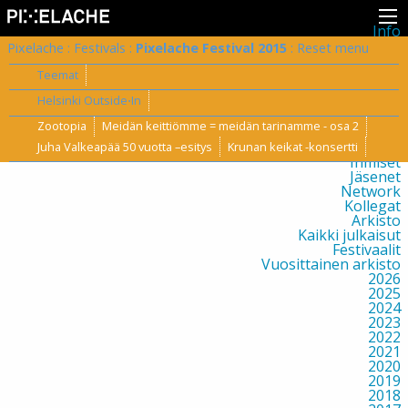
Info
Pikseliähkystä
Pixelache
:
Festivals
:
Pixelache Festival 2015
:
Reset menu
Viimeisimmät uutiset
Lehdistö
Teemat
Toiminta
Helsinki Outside⋅In
Tapahtumat
Projektit
Zootopia
Meidän keittiömme = meidän tarinamme - osa 2
Festivaali
Residenssit
Juha Valkeapää 50 vuotta –esitys
Krunan keikat -konsertti
Ihmiset
Jäsenet
Network
Kollegat
Arkisto
Kaikki julkaisut
Festivaalit
Vuosittainen arkisto
2026
2025
2024
2023
2022
2021
2020
2019
2018