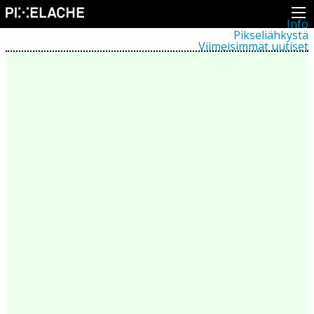
Info
Pikseliähkystä
Viimeisimmät uutiset
Lehdistö
Toiminta
Tapahtumat
Projektit
Festivaali
Residenssit
Ihmiset
Jäsenet
Network
Kollegat
Arkisto
Kaikki julkaisut
Festivaalit
Vuosittainen arkisto
2026
2025
2024
2023
2022
2021
2020
2019
2018