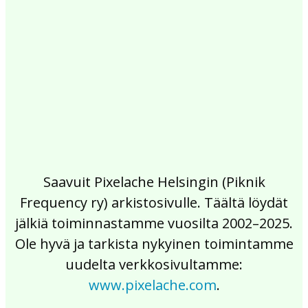
2017
2016
2015
2014
2013
2012
2011
2010
2009
2008
2007
2006
2005
2004
2003
2002
Saavuit Pixelache Helsingin (Piknik
Frequency ry) arkistosivulle. Täältä löydät
jälkiä toiminnastamme vuosilta 2002–2025.
Ole hyvä ja tarkista nykyinen toimintamme
uudelta verkkosivultamme:
www.pixelache.com
.