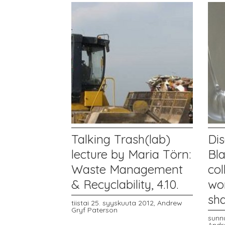
Talking Trash(lab)
Dis
lecture by Maria Törn:
Bla
Waste Management
col
& Recyclability, 4.10.
wor
sha
tiistai 25. syyskuuta 2012,
Andrew
Gryf Paterson
sunn