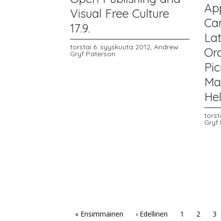
App
Visual Free Culture
Ca
17.9.
Lat
torstai 6. syyskuuta 2012,
Andrew
Or
Gryf Paterson
Pic
Ma
Hel
torst
Gryf
« Ensimmäinen
‹ Edellinen
1
2
3