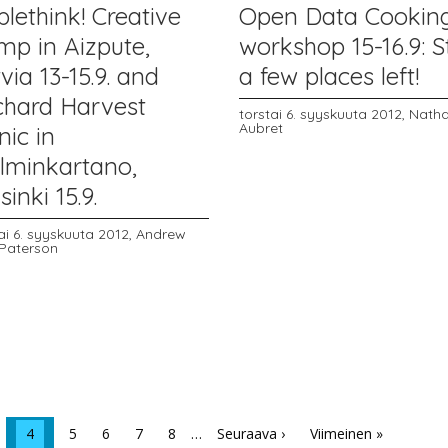
lethink! Creative
Open Data Cookin
mp in Aizpute,
workshop 15-16.9: St
via 13-15.9. and
a few places left!
chard Harvest
torstai 6. syyskuuta 2012,
Natha
Aubret
nic in
lminkartano,
sinki 15.9.
ai 6. syyskuuta 2012,
Andrew
 Paterson
4
5
6
7
8
…
Seuraava ›
Viimeinen »