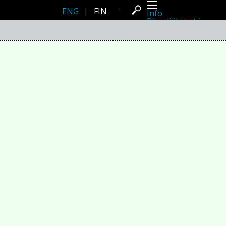
ENG
|
FIN
Info
Pikseliähkystä
Viimeisimmät uutiset
Lehdistö
Toiminta
Tapahtumat
Projektit
Festivaali
Residenssit
Ihmiset
Jäsenet
Network
Kollegat
Arkisto
Kaikki julkaisut
Festivaalit
Vuosittainen arkisto
2026
2025
2024
2023
2022
2021
2020
2019
2018
2017