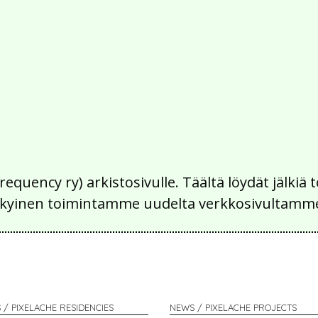
Frequency ry) arkistosivulle. Täältä löydät jälk
 nykyinen toimintamme uudelta verkkosivultamm
 / PIXELACHE RESIDENCIES
NEWS / PIXELACHE PROJECTS