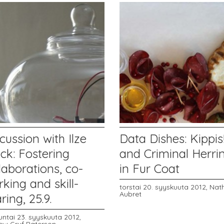
cussion with Ilze
Data Dishes: Kippis
ck: Fostering
and Criminal Herri
laborations, co-
in Fur Coat
king and skill-
torstai 20. syyskuuta 2012,
Nath
Aubret
ring, 25.9.
untai 23. syyskuuta 2012,