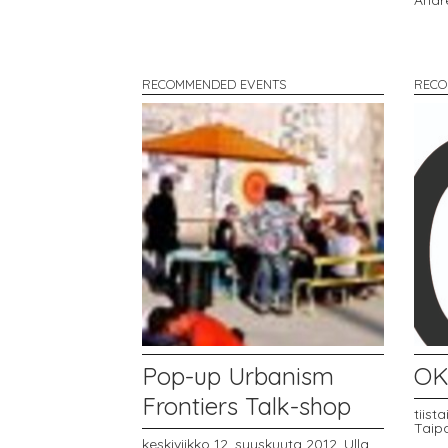
Andr
RECOMMENDED EVENTS
RECO
Pop-up Urbanism
OKF
Frontiers Talk-shop
tiist
Taip
keskiviikko 12. syyskuuta 2012,
Ulla