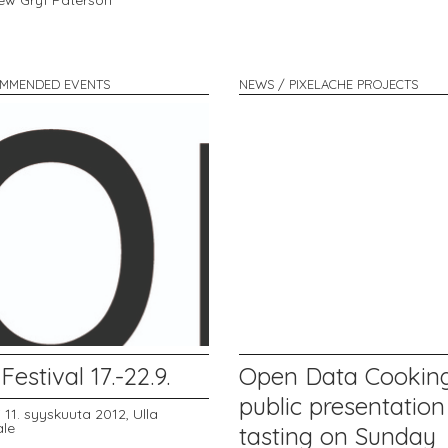
ew Gryf Paterson
MMENDED EVENTS
NEWS / PIXELACHE PROJECTS
estival 17.-22.9.
Open Data Cooking
public presentation
ai 11. syyskuuta 2012,
Ulla
ale
tasting on Sunday