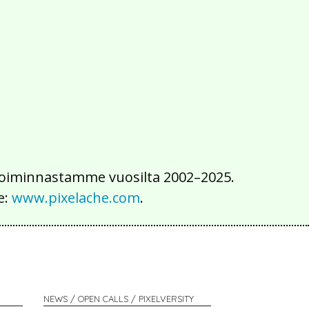
2016
2015
2014
2013
2012
2011
2010
2009
2008
2007
2006
2005
2004
2003
2002
iä toiminnastamme vuosilta 2002–2025.
e:
www.pixelache.com
.
NEWS / OPEN CALLS / PIXELVERSITY