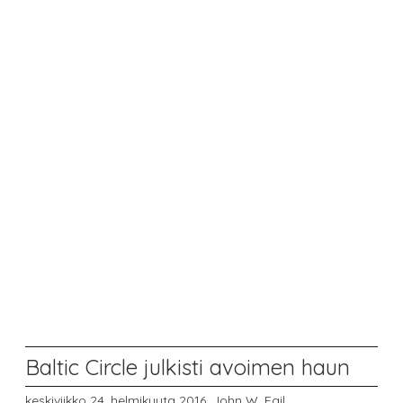
Baltic Circle julkisti avoimen haun
keskiviikko 24. helmikuuta 2016,
John W. Fail