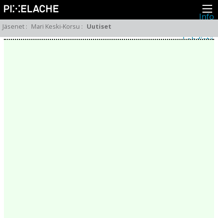
Info
Pikseliähkystä
Jäsenet
:
Mari Keski-Korsu
:
Uutiset
Viimeisimmät uutiset
Lehdistö
Toiminta
Tapahtumat
Projektit
Festivaali
Residenssit
Ihmiset
Jäsenet
Network
Kollegat
Arkisto
Kaikki julkaisut
Festivaalit
Vuosittainen arkisto
2026
2025
2024
2023
2022
2021
2020
2019
2018