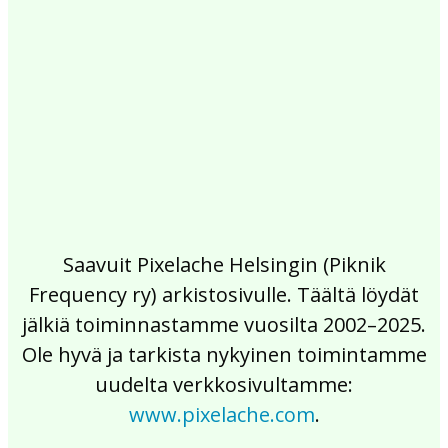
2017
2016
2015
2014
2013
2012
2011
2010
2009
2008
2007
2006
2005
2004
2003
2002
Saavuit Pixelache Helsingin (Piknik
Frequency ry) arkistosivulle. Täältä löydät
jälkiä toiminnastamme vuosilta 2002–2025.
Ole hyvä ja tarkista nykyinen toimintamme
uudelta verkkosivultamme:
www.pixelache.com
.